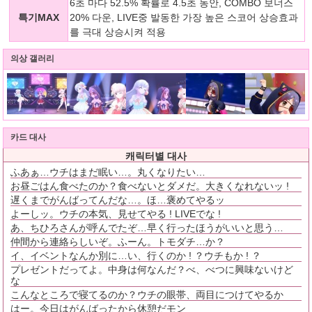
6초 마다 52.5% 확률로 4.5초 동안, COMBO 보너스
특기MAX
20% 다운, LIVE중 발동한 가장 높은 스코어 상승효과
를 극대 상승시켜 적용
의상 갤러리
카드 대사
캐릭터별 대사
ふあぁ…ウチはまだ眠い…。丸くなりたい…
お昼ごはん食べたのか？食べないとダメだ。大きくなれないッ !
遅くまでがんばってんだな…。ほ…褒めてやるッ
よーしッ。ウチの本気、見せてやる ! LIVEでな !
あ、ちひろさんが呼んでたぞ…早く行ったほうがいいと思う…
仲間から連絡らしいぞ。ふーん。トモダチ…か？
イ、イベントなんか別に…い、行くのか ! ？ウチもか ! ？
プレゼントだってよ。中身は何なんだ？べ、べつに興味ないけど
な
こんなところで寝てるのか？ウチの眼帯、両目につけてやるか
はー。今日はがんばったから休憩だモン