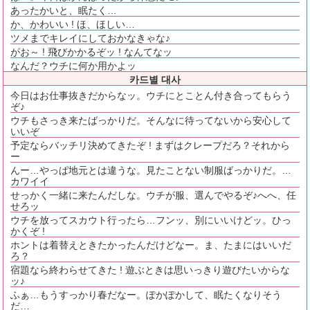
あったかいと、眠たく…
か、かわいい ! ほ、ほしい…
ツメまでキレイにしておかなきゃな♪
がお～ ! 飛びかかるぞッ ! なんてなッ
なんだ？ウチに何か用かよッ
카드별 대사
今日はお仕事抜きだからなッ。ウチにとことん付き合ってもらう
ぞ♪
ウチもさっき来たばっかりだ。そんなに待ってないから安心して
いいぞ
予定ならバッチリ決めてきたぞ ! まずはクレープだろ？それから
ー
んー…やっぱ地元とは違うな。見たことない制服ばっかりだ。…
カワイイ
せっかく一緒に来たんだしな。ウチが服、選んでやるぞ♪へへ、任
せろッ
ウチを放ってスカウト行ったら…フンッ、別にいいけどッ。ひっ
かくぞ !
ホントは着替えときたかったんだけどなー。ま、たまにはいいだ
ろ？
宿題なら終わらせてきた ! 遊ぶときは思いっきり遊びたいからな
ッ♪
ふぁ…もうすっかり春だなー。ぽかぽかして、眠たくなりそう
だ…