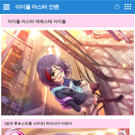
아이돌 마스터
인벤
아이돌 마스터 데레스테 아이돌
[방과 후★스트롱 샤우트] 하야사카 미레이