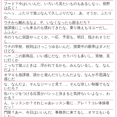
フード？今はいいんだ。いろいろ見たいものもあるしなッ。視野
は広く !
へへッ、ふたりで遊ぶなんて久しぶりだな♪…あ、そうか。ふたり
か…
ウチから離れるなよ、P。いなくなったら困るだろ？
放課後にこっち来るのも慣れてきたな。乗り換えもヨユーだし。
ふふん♪
今のうちに宿題やっとくか。一応、予習も。明日、指されそうだ
し…
ウチの学校、校則はけっこうゆるいんだ。授業中の眼帯はダメだ
けどな…
へー…この新商品、いい感じだな。カラバリも多いし。実物、見
に行くか
こっちで遊ぶときは…浮かれてるかも。みんないるし。な、なん
だよッ !
オマエも放課後、誰かと遊んだりしたんだよな。なんか不思議な
感じだ
な、なんだよ。そんなジーッと見て…。そんな珍しい制服でもな
いだろ？
缶バッジをつける位置がバシッと決まると気持ちいいよなッ。わ
かる？
ん、レッスンか？それじゃあレッスン着に…アレ ! ？コレ体操着
だッ !
門限？あー、今日はいいんだ。事務所に来てるし…オマエもいる
しなッ