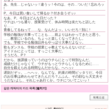
あ、先生…じゃないッ ! 違うッ ! 今のは、その…ついだ ! 忘れろッ
!
P、今日は買い食いして帰るか？付き合うぞッ♪
なあ、P。今日はどんな日だった？
ウチはいつも通り、授業受けて、休み時間は友だちと話した
り……
青春してるねって……な、なんだよッ。いいだろ ! 別に !
学校の勉強が大事ってことも……前よりはわかってきたと思う。
……教室にいるのも、ちょっと楽しくなってきたし。
でも、学校でやる勉強以外もやっぱり大事だよなッ。
歌もダンスも、学校の授業じゃ教えてもらえないけど……
アイドルにとっては、すっごく大事だ。
そうだろ、P？
だから、放課後っていうのはウチらにとって特別なんだ。
成績だけじゃなくて、ウチがもっとウチらしくなるために……
自分を鍛えられる時間なんだからな。へへッ♪
遅刻だぞッ。…へへッ、なんてな。約束の時間ピッタリだ。今日
のお仕事は終わらせてきたんだろ？ふふん、その顔なら大丈夫そ
うだな♪よし、それじゃあ行くか。ウチについてこいッ !
같은 캐릭터의 카드 목록
[펼치기]
목록으로