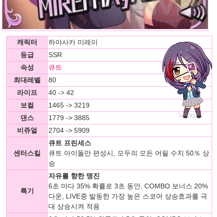
캐릭터
하야사카 미레이
등급
SSR
속성
큐트
최대레벨
80
라이프
40 -> 42
보컬
1465 -> 3219
댄스
1779 -> 3885
비쥬얼
2704 -> 5909
큐트 프린세스
센터스킬
큐트 아이돌만 편성시, 모두의 모든 어필 수치 50％ 상
승
자유를 향한 맹진
6초 마다 35% 확률로 3초 동안, COMBO 보너스 20%
특기
다운, LIVE중 발동한 가장 높은 스코어 상승효과를 극
대 상승시켜 적용