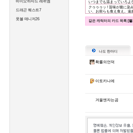
바이오하자드 레퀴엠
いつまでも温まっていろよ
クゥゥゥッ ! 旨味が腹に染
드래곤 퀘스트7
い、お前らも食え食え。遠慮
풋볼 매니저26
같은 캐릭터의 카드 목록
[펼
나도 한마디
확률의언덕
이토카나에
겨울엔자는곰