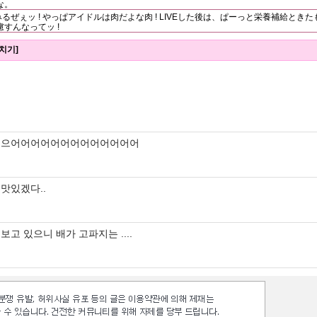
な。
みるぜぇッ ! やっぱアイドルは肉だよな肉 ! LIVEした後は、ぱーっと栄養補給とき
すんなってッ !
치기]
으어어어어어어어어어어어어어
맛있겠다..
보고 있으니 배가 고파지는 ....