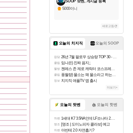
SOOP 팟벤, 게시글 등록
5000이니
새로고침
오늘의 치지직
오늘의 SOOP
26년 7월 팔로우 상승량 TOP 30 - 월간 치지직
잡담
임나은) 진짜 음지;;
클립
젠레스 존 제로 캐릭터 코스프레한 꽁주
짤방
풍월량) 물소는 왜 물소라고 하는거야? 아! 그만 ㅋㅋ 알았어 ㅋㅋ
클립
치지직 애플TV 앱 출시
정보
더보기+
오늘의 팟벤
오늘의 핫벤
1세대 K7 3.5NA인데 LF쏘나타 2.0NA 기변하면 유류비 절약이 얼마나 될까요..?
차벤
[명조 | 도미노피자 콜라보] 예고
명조
아반테 2.0 자연흡기?
차벤