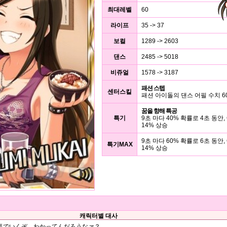
최대레벨
60
라이프
35 -> 37
보컬
1289 -> 2603
댄스
2485 -> 5018
비쥬얼
1578 -> 3187
패션 스텝
센터스킬
패션 아이돌의 댄스 어필 수치 6
꿈을 향해 특공
특기
9초 마다 40% 확률로 4초 동안,
14% 상승
9초 마다 60% 확률로 6초 동안,
특기MAX
14% 상승
캐릭터별 대사
気でいくぞ。わかってんだろうなァ？