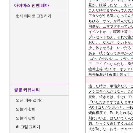
아이마스 인벤 테마
昼か。腹減ったな…。おい
こんな時間までやってんの
현재 테마로 고정하기
アタシがやる気になってん
ちひろ…サン、が呼んでた
同僚か。…マブダチってい
イベントか…。喧嘩上等 ! 
プレゼントねえ。それで誰
おい。…なんだ、シカトか
少し休ませろよ…いいだろ
あぁ…眠くなってきやがっ
…か、かわいい…。いや、何
ア、アイドルなんだし、身
喧嘩上等 ! 行くぞ、オラァ ! 
向井拓海だ ! 夜露士苦ゥ ! !
迷った時は、華瑠火だろ ! 
공통 커뮤니티
メシに合うんだよな～、このタ
夏樹、焼き方は、やけにて
오픈 이슈 갤러리
「いただきますであります 
Pのオゴリだと思うと、一段
오늘의 핫벤
焼肉程度で、Pに釣られる
오늘의 팟벤
別にいいよ、はたいてくん
肉、ひっくり返してくれん
AI 그림 그리기
火が熱ぃな。おう、チャック