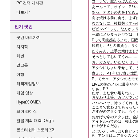
コーラで、腹たっぷんたっぷ
PC 견적 게시판
あーんって、オイッ、P ! 
더보기
あっ、アタシの肉を ! てめ
肉は焼ける前に食う。まず
腹ごなしに、模様替えすっぞ、
인기 팟벤
ビビンバ ! って、なんかノ
一緒にメシ食ったヤツは、
팟벤 바로가기
Pって高級感あるよな。国
焼肉も、Pとの勝負も、サ
치지직
たくみん、上手に焼けました
차벤
そっとしておいてくれ……
お、ガムか。いただくぜ。
걸그룹
アタシにちょい乗せして、ど
食えよ、P ! 今だけ食い放題
여행
P、てめェ、アタシの太モモを
해외게임정보
LIVEの後のメシは最高だぜッ
なぁ、P？
게임 영상
だが、まだ食い足りねぇ。
おかわり上等、ガツガツいこ
HyperX OMEN
ハハハハッ、待ってくれ ! 
ここまで食わせてもらった
브이 라이징
さすがのアタシでも、もう
おかげで今のアタシは、全
일곱 개의 대죄: Origin
アイドルってのは、極上の
仕上がるんだな。
몬스터헌터 스토리즈3
とはいえ、やっぱり白いメ
P、アンタは…アタシのメ