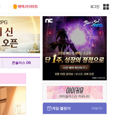
혜택.아이마트
로그인
인
벤
전
체
사
이
트
맵
콘솔마스 DB
게임 캘린더
더보기+