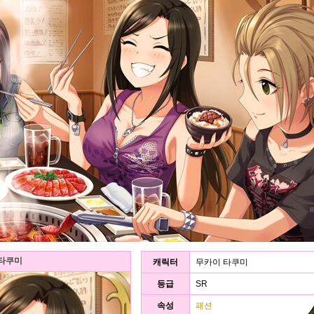
 타쿠미
캐릭터
무카이 타쿠미
등급
SR
속성
패션