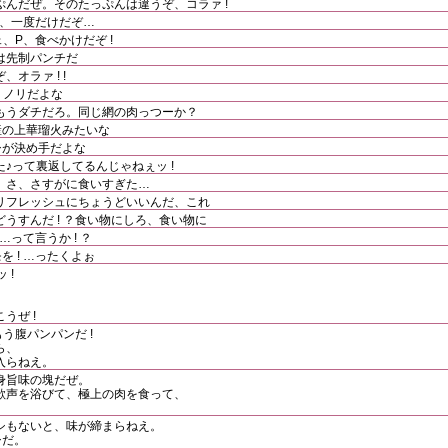
んだぜ。そのたっぷんは違うぞ、コラァ !
い、一度だけだぞ…
ェ、P、食べかけだぞ !
は先制パンチだ
オラァ ! !
リノリだよな
もうダチだろ。同じ網の肉っつーか？
産の上華瑠火みたいな
シが決め手だよな
♪って裏返してるんじゃねぇッ !
。さ、さすがに食いすぎた…
リフレッシュにちょうどいいんだ、これ
うすんだ ! ？食い物にしろ、食い物に
…って言うか ! ？
 ! …ったくよぉ
 !
うぜ !
もう腹パンパンだ !
ら、
入らねえ。
身旨味の塊だぜ。
歓声を浴びて、極上の肉を食って、
シもないと、味が締まらねえ。
シだ。