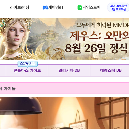
최대 90% 할인
라이브/영상
게이밍/IT
게임스토어
8월 프로모션
콘솔마스 가이드
밀리시타 DB
데레스테 DB
테 아이돌