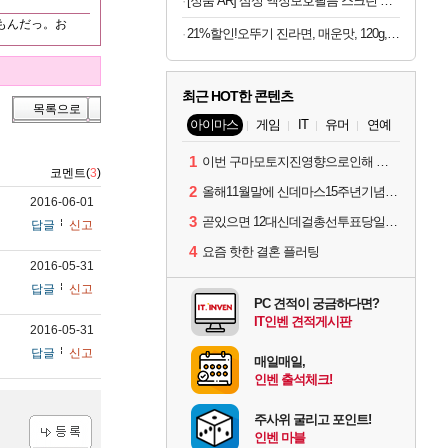
[정품 AR] 삼성 액정보호필름 스크린 프로텍터 갤럭시S26 울트라, 2매입
たもんだっ。お
21%할인!오뚜기 진라면, 매운맛, 120g, 40개
최근 HOT한 콘텐츠
목록으로
아이마스
게임
IT
유머
연예
1
이번 구마모토지진영향으로인해 아이돌 커뮤니케이션 매일 게시물이 중단된다고하네요ㅠ
코멘트(
3
)
2
올해11월말에 신데마스15주년기념 라이브를 하네요
2016-06-01
3
곧있으면 12대신데걸총선투표당일이네요.
답글
신고
4
요즘 핫한 결혼 플러팅
2016-05-31
답글
신고
PC 견적이 궁금하다면?
IT인벤 견적게시판
2016-05-31
답글
신고
매일매일,
인벤 출석체크!
주사위 굴리고 포인트!
인벤 마블