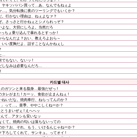
、ヤキソバパン買って…あ、なんでもねぇよ
か…。気分転換に夜のツーリングでもいくか？
だ。行かない理由は、ねぇよなァ？
ぜ。さっさと行かねぇとシメられっぞ？
いよな。大切にしろよ。当然だろ
いっちょ乗り込んで暴れるとすっか !
からなんだよ？おい、教えろよおら～
。いい度胸だよ、話すことなんかねぇし
？
た…
でもない。ないッ !
だしなみは必要なんだろ…
!
카드별 대사
このガツンと来る脂身…最強だぜっ !
レがまた ! カーッ、食欲が止まんねぇ !
いねいだな。焼肉奉行、ねらってんのか？
! 」って…。亜季、ややこしくねーか？
とうまいぜぇ ! えへへッ
なんて…アタシも安いなッ
なくて。焼肉の匂いは落ちないっての
のか？お、それ、もう、いけるんじゃねーか？
下ろしてくれて、サンキュ。ってオイ !