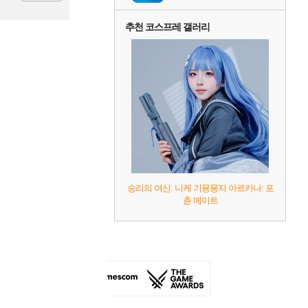
등록
추천 코스프레 갤러리
승리의 여신: 니케 기묭묭지 아르카나: 포
츈 메이트