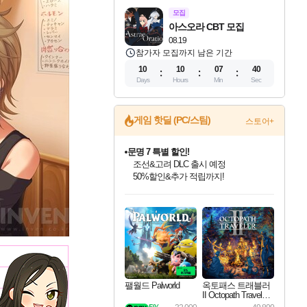
모집
아스오라 CBT 모집
08.19
참가자 모집까지 남은 기간
10
10
07
39
Days
Hours
Min
Sec
게임 핫딜 (PC/스팀)
스토어+
문명 7 특별 할인!
조선&고려 DLC 출시 예정
50%할인&추가 적립까지!
인벤게임즈 8월 특별 할인!
드래곤소드: 어웨이크닝 입점!
마블 투혼 파이팅 소울즈 정식출시!
귀무자: 검의 길 예약 판매 중!
비스트 오브 리인카네이션 정식 출시!
커세어 코브 출시 기념 할인!
더 렐릭 퍼스트 가디언 정식 출시
베데스다 40주년 기념 할인 중!
캡콤 프렌차이즈 할인 진행 중!
캡콤 일부 상품 상시 할인
스타워즈 은하계 레이서
로블록스 기프트 카드 공식 입점
인기 퍼블리셔 모음!
스팀으로 만나는 드래곤소드!
마블 히어로 총 출동&화려한 격투!
10% 할인과
게임프릭 신작 IP
해적'섬'을 발전시키자!
설화x하드코어 액션!
베데스다의 명작들을
몬헌, 바하 등 인기 IP를
몬헌 와일즈 & 드래곤즈 도그마2
인벤게임즈에서 10% 추가 적립
Robux를 가장 안전하고
최대 90% 할인가를 만나보세요!
네이버혜택과 함께 만나보세요!
네이버 포인트 혜택까지!
이니&베니 혜택까지!
네이버 혜택가와 함께 예약하세요!
할인&네이버혜택으로 만나보세요!
네이버페이 혜택과 만나보세요!
40주년 프로모션으로 만나보세요!
할인가에 만나보세요!
일부 에디션 상시 할인!
혜택으로 예약 판매 중
편안하게 충전하세요
팰월드 Palworld
옥토패스 트래블러
II Octopath Traveler I
I