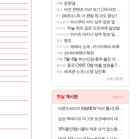
운문댐
여행
버전 콘텐츠 미리 보기 | 3.6 버전 「신기루 속 등불 그림자, 속세에 깃든 검의 결심」이 8월 20일에 업데이트됩니다!
명조
[페르소나5: 더 팬텀 X] 괴도 영상 l 타카마키 안·댄싱 스타
PV
아사쿠라 마이 성우 정보 및 주요 필모
아스오라
'하늘 위의 공포' 도전과제 달성법
비스트
아키츠 아키나 성우 정보 및 주요 필모
아스오라
명조
명조
캐릭터 소개 - 카가미하라 하루
아스오라
선녀바위해수욕장
여행
7월~8월 부산-단양-충주-울진 다녀왔어요~
여행
중국 CXMT, D램 매출 점유율 7%…글로벌 4위로 부상
해외겜
세계관 소개 | 소명 상인회
명조
새로고침
핫딜
게시판
더보기+
아몬드브리즈 6종(NEW 커피 출시) 190ML/950ML 10팩/24팩/48팩 중 택 1
삼성 맥세이프 마그넷 보조배터리 대용량 초고속충전 (5,000mAh 유선25W 무선15W)
15%할인!펩시콜라 제로 슈거 업소용, 라임향, 500ml, 20개