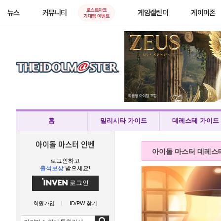
로스트아크
뉴스
커뮤니티
게임캘린더
게이머존
기대평 이벤트
홈
밀리시타 가이드
데레스테 가이드
아이돌 마스터 인벤
아이돌 마스터 데레스
로그인하고
출석보상
받으세요!
로그인
회원가입
ID/PW 찾기