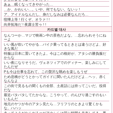
あぁ…眠くなってきやがった…
…か、かわいい…。いや、何でもない。ないッ !
ア、アイドルなんだし、身だしなみは必要なんだろ…
喧嘩上等 ! 行くぞ、オラァ ! !
向井拓海だ ! 夜露士苦ゥ ! !
카드별 대사
なんつーか…マジで映画ン中の景色だよな。…忘れられそうにね
ーよ
いい風が吹いてやがる…バイク乗ってるときとは違うけどよ、好
きな風だ
特服は日本に置いてきたよ。今はこの格好が、アタシの勝負服だ
からな
いい夜になりそうだ。ヴェネツィアでのディナー、楽しみにして
たんだぜ
Pも今は仕事を忘れて、この贅沢な眺めを楽しもうぜ
ため息橋がどうとかってガイドに聞いたんだけどよ…ヘッ、赤く
なんなよ
この街で見るもの聞くもの全部、土産話には持ってこいだ。役得
だな
最近バタバタしてたからな。こうやって、のんびり過ごすのもい
いもんだ
地元のヤツが今のアタシ見たら…フリフリのときより驚くかも
な。ハハッ
走ってようがなんだろーがアタシらは同じ時間を共有してる…悪