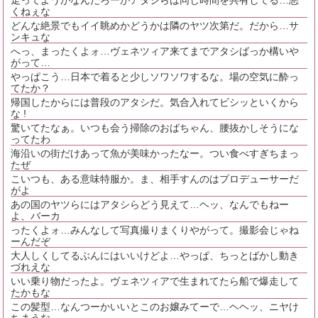
くねぇな
どんな絶景でもイイ眺めかどうかは隣のヤツ次第だ。だから…サ
ンキュな
へっ、まったくよォ…ヴェネツィア来てまでアタシばっか構いや
がって…
やっぱこう…日本で着ると少しソワソワするな。場の空気に酔っ
てたか？
帰国したからには普段のアタシだ。気合入れてビシッといくから
な !
驚いてたなぁ。いつも会う掃除のおばちゃん、腰抜かしそうにな
ってたわ
海沿いの街だけあって魚が美味かったなー。つい食べすぎちまっ
たぜ
こいつも、ある意味特服か。ま、相手すんのはプロデューサーだ
がよ
あの国のヤツらにはアタシらどう見えて…ヘッ、なんでもねー
よ、バーカ
ったくよォ…みんなして写真撮りまくりやがって。撮影会じゃね
ーんだぞ
大人しくしてるぶんにはいいけどよ…やっぱ、ちっとばかし動き
づれえな
いい乗り物だったよ。ヴェネツィアで生まれてたら船で爆走して
たかもな
この髪型…なんつーかいいとこのお嬢みてーで…ヘヘッ、ニヤけ
ちまうな