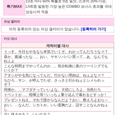
13초 마다 60% 확률로 9초 동안, 스코어 20% 다운,
특기MAX
LIVE중 발동한 가장 높은 COMBO 보너스 효과를 극대
상승시켜 적용
의상 갤러리
아직 등록되어 있는 의상 갤러리가 없습니다.
[등록하러 가기]
카드 대사
캐릭터별 대사
うっす。今日もやるなら本気でいくぞ。わかってんだろうなァ？
昼か。腹減ったな…。おい、ヤキソバパン買って…あ、なんでも
ねぇよ
こんな時間までやってんのか…。気分転換に夜のツーリングでも
いくか？
アタシがやる気になってんだ。行かない理由は、ねぇよなァ？
ちひろ…サン、が呼んでたぜ。さっさと行かねぇとシメられっ
ぞ？
同僚か。…マブダチっていいよな。大切にしろよ。当然だろ
イベントか…。喧嘩上等 ! いっちょ乗り込んで暴れるとすっか !
プレゼントねえ。それで誰からなんだよ？おい、教えろよおら～
おい。…なんだ、シカトか。いい度胸だよ、話すことなんかねぇ
し
少し休ませろよ…いいだろ？