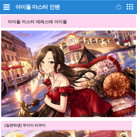
아이돌 마스터
인벤
아이돌 마스터 데레스테 아이돌
[일련탁생] 무카이 타쿠미