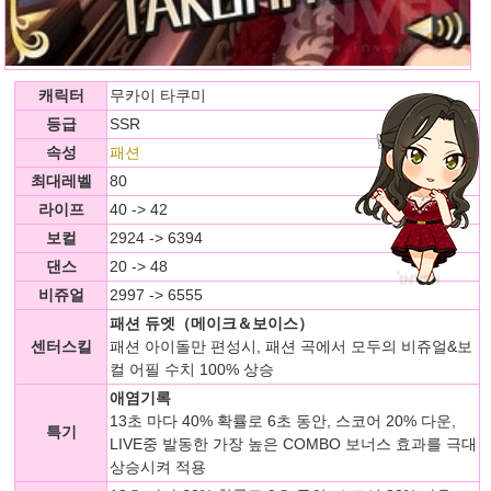
캐릭터
무카이 타쿠미
등급
SSR
속성
패션
최대레벨
80
라이프
40 -> 42
보컬
2924 -> 6394
댄스
20 -> 48
비쥬얼
2997 -> 6555
패션 듀엣（메이크＆보이스）
센터스킬
패션 아이돌만 편성시, 패션 곡에서 모두의 비쥬얼&보
컬 어필 수치 100% 상승
애염기록
13초 마다 40% 확률로 6초 동안, 스코어 20% 다운,
특기
LIVE중 발동한 가장 높은 COMBO 보너스 효과를 극대
상승시켜 적용