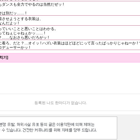
ダンスも全力でやるのは当然だぜッ !
は別だッ…… !
着させようとする衣装は、
んだよッ !
っていいことと悪いことはわかる。
てねぇじゃねぇかッ…… !
……なおさら悪いだろがッ !
着ろ、だと？…オイッ ! ハズい衣装はほどほどにって言ったばっかりじゃねーか !
デューサーかッ !
치기]
등록된 나도 한마디가 없습니다.