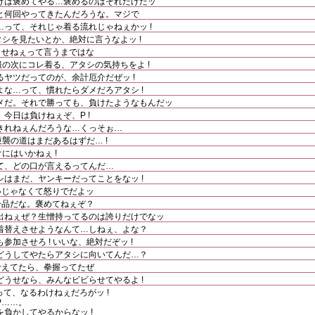
けは褒めてやる…褒めるのはそれだけだッ
と何回やってきたんだろうな。マジで
って、それじゃ着る流れじゃねぇかッ !
タシを見たいとか、絶対に言うなよッ !
させねぇって言うまではな
服の次にコレ着る、アタシの気持ちをよ !
ヤツだってのが、余計厄介だぜッ !
な…って、慣れたらダメだろアタシ !
メだ。それで勝っても、負けたようなもんだッ
今日は負けねぇぞ、P !
きれねぇんだろうな…くっそぉ…
逆襲の道はまだあるはずだ… !
けにはいかねぇ !
て、どの口が言えるってんだ…
はまだ、ヤンキーだってことをなッ !
いじゃなくて怒りでだよッ
一品だな。褒めてねぇぞ？
出ねぇぜ？生憎持ってるのは誇りだけでなッ
着替えさせようなんて…しねぇ、よな？
加させろ ! いいな、絶対だぞッ !
どうしてやたらアタシに向いてんだ…？
考えてたら、拳握ってたぜ
うせなら、みんなビビらせてやるよ !
…って、なるわけねぇだろがッ !
P……。
負かしてやるからなッ !