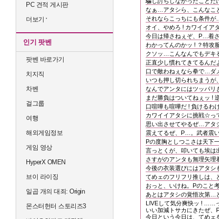
騙し討ちしなかったことだ
PC 견적 게시판
なぁ…アタシら、こんなこ
それならこっちにも条件が…
더보기
オイ、やめろ ! カワイイア
今日は帰さねぇぞ、P…着
인기 팟벤
わかってんのかッ ! ？特攻
クソッ…こんなんでもデキる
팟벤 바로가기
正直少し慣れてきてるんだよ
口で敵わねぇなら拳で…ダ
치지직
いつも押し切られちまうが、
차벤
なんでアンタにはツッパリ
まだ勝負はついてねぇッ ! 
걸그룹
口喧嘩も喧嘩だ ! 負けるわ
カワイイアタシに挑戦☆っ
여행
思い出させてやるぜ…アタシ
해외게임정보
震えてるぜ、P…。武者震
Pの度胸としつこさは天下
게임 영상
言っとくが、叩いても埃は
さすがのアンタも無理矢理
HyperX OMEN
今後の衣装選びにはアタシも参
브이 라이징
てめェのフリフリ推しは、
おっと、いけね。Pのこと
일곱 개의 대죄: Origin
あとはアタシの覚悟次第…ど
LIVEして気分爽快ッ ! …
몬스터헌터 스토리즈3
いい加減トサカにきたぜ、
今日という今日は、てめェを