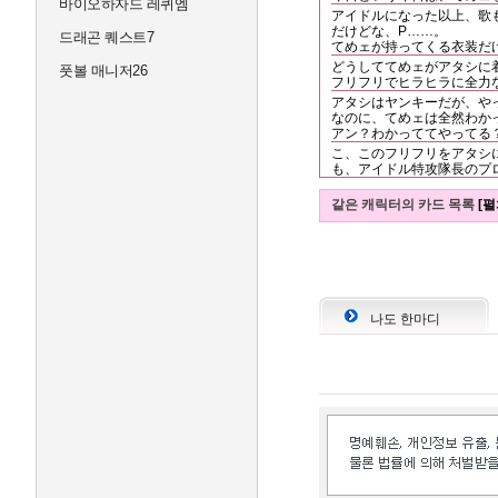
바이오하자드 레퀴엠
アイドルになった以上、歌も
だけどな、P……。
드래곤 퀘스트7
てめェが持ってくる衣装だけ
どうしててめェがアタシに
풋볼 매니저26
フリフリでヒラヒラに全力な
アタシはヤンキーだが、や
なのに、てめェは全然わかっ
アン？わかっててやってる？
こ、このフリフリをアタシに
も、アイドル特攻隊長のプロ
같은 캐릭터의 카드 목록
[펼
나도 한마디