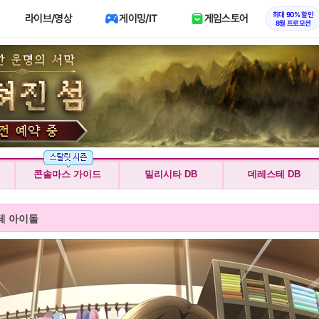
최대 90% 할인
라이브/영상
게이밍/IT
게임스토어
8월 프로모션
콘솔마스 가이드
밀리시타 DB
데레스테 DB
테 아이돌