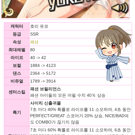
캐릭터
호리 유코
등급
SSR
속성
패션
최대레벨
80
라이프
40 -> 42
보컬
1884 -> 4123
댄스
2364 -> 5172
비쥬얼
1789 -> 3914
패션 브릴리언스
센터스킬
패션 아이돌의 모든 어필 수치 40％ 상승
사이킥 신출귀몰
7초 마다 40% 확률로 라이프를 11 소모하여, 4초 동안
특기
PERFECT/GREAT 스코어가 20% 상승, NICE/BAD여
도 COMBO가 끊기지 않음
7초 마다 60% 확률로 라이프를 11 소모하여, 6초 동안