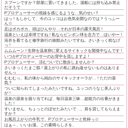
スプーンですか？部屋に置いてきました。湯船には持ち込み禁止
だそうで
Pプロデューサーの視線を感じるような…気のせい？
はっ ! もしかして、今のユッコはお色気全開なのでは？うっふー
ん☆
足はポカポカ、頭はひんやり…それが日本の露天風呂 !
温泉といえば卓球ですね ! 私ならピンポン球を念力で…ほいやー !
浴衣を着てると修学旅行の旅館みたいですね。さいきっく枕なげ
っ !
ムムムーン ! 生卵を温泉卵に変えるサイキックを開発中なんです !
いつかPプロデューサーのお背中を流しますよ !
Pプロデューサー、涼むついでに散歩しませんか？
さいきっくたまご肌 ! 湯上がりの私に跳ね返せないものはありま
せんっ
むむむっ、私の体から純白のサイキックオーラが… ! ただの湯
気？
ついに知られてしまったみたいですね。ユッコのうなじ美人ぶり
が !
温泉の源泉を掘り当てれば、毎日温泉三昧…超能力の出番がきま
した !
すいません、ちょっとのぼせたみたいで…。肩を貸してもらえま
すか？
お風呂上がりの牛乳で、Pプロデューサーと乾杯っ☆
はぁ～、いいお湯。この素晴らしさを、