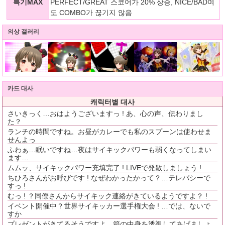
특기MAX
PERFECT/GREAT 스코어가 20% 상승, NICE/BAD여
도 COMBO가 끊기지 않음
의상 갤러리
카드 대사
캐릭터별 대사
さいきっく…おはようございますっ ! あ、心の声、伝わりまし
た？
ランチの時間ですね。お昼がカレーでも私のスプーンは使わせま
せんよっ
ふわぁ…眠いですね…夜はサイキックパワーも弱くなってしまい
ます…
ムムッ、サイキックパワー充填完了 ! LIVEで発散しましょう !
ちひろさんがお呼びです ! なぜわかったかって？…テレパシーで
すっ !
むっ ! ？同僚さんからサイキック連絡がきているようですよ？ !
イベント開催中？世界サイキッカー選手権大会 ! …では、ないで
すか
プレゼントがきてるそうですよ。箱の中身を透視してあげましょ