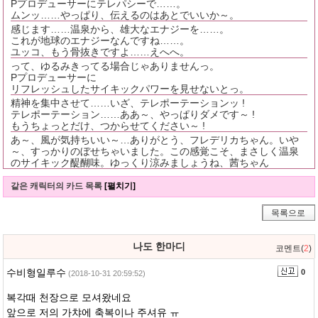
Pプロデューサーにテレパシーで……。
ムンッ……やっぱり、伝えるのはあとでいいか～。
感じます……温泉から、雄大なエナジーを……。
これが地球のエナジーなんですね……。
ユッコ、もう骨抜きですよ……えへへ。
って、ゆるみきってる場合じゃありませんっ。
Pプロデューサーに
リフレッシュしたサイキックパワーを見せないとっ。
精神を集中させて……いざ、テレポーテーションッ !
テレポーテーション……ああ～、やっぱりダメです～ !
もうちょっとだけ、つからせてください～ !
あ～、風が気持ちいい～…ありがとう、フレデリカちゃん。いや
～、すっかりのぼせちゃいました。この感覚こそ、まさしく温泉
のサイキック醍醐味。ゆっくり涼みましょうね、茜ちゃん
같은 캐릭터의 카드 목록
[펼치기]
목록으로
나도 한마디
코멘트(
2
)
수비형일루수
0
(2018-10-31 20:59:52)
복각때 천장으로 모셔왔네요
앞으로 저의 가챠에 축복이나 주셔유 ㅠ