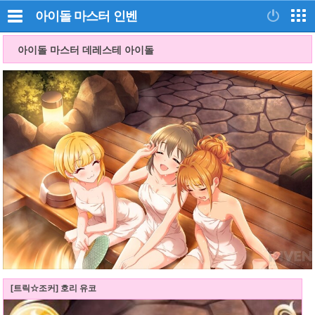
아이돌 마스터
인벤
아이돌 마스터 데레스테 아이돌
[트릭☆조커] 호리 유코