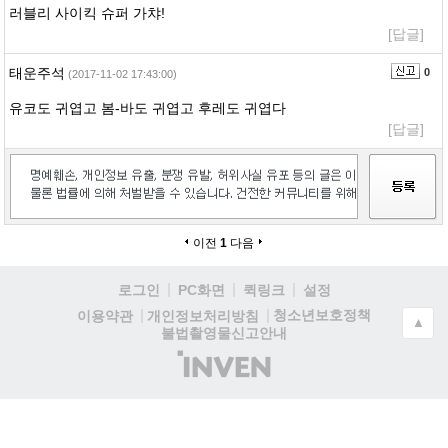
러블리 사이킥 슈퍼 가챠!
[답글]
태운주석
0
(2017-11-02 17:43:00)
유코도 귀엽고 봄-바도 귀엽고 후레도 귀엽다
[답글]
이전
1
다음
로그인
PC화면
퀵링크
설정
청소년보호정책
이용약관
개인정보처리방침
▲
불법촬영물신고안내
(주)
인
벤