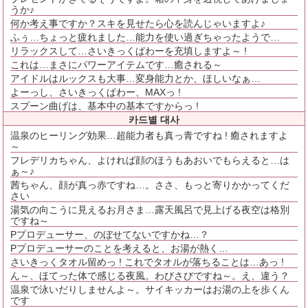
うか♪
何か考え事ですか？スキを見せたら心を読んじゃいますよ♪
ふぅ…ちょっと疲れました…能力を使い過ぎちゃったようで…
リラックスして…さいきっくぱわーを充填しますよ～ !
これは…まさにパワーアイテムです…癒される～
アイドルはルックスも大事…変身能力とか、ほしいなぁ…
よーっし、さいきっくぱわー、MAXっ !
スプーン曲げは、基本中の基本ですからっ !
카드별 대사
温泉のヒーリング効果…超能力者も真っ青ですね ! 癒されますよ
～
フレデリカちゃん、よければ顔のほうもあおいでもらえると…は
ぁ～♪
茜ちゃん、顔が真っ赤ですね…。ささ、もっと寄りかかってくだ
さい
湯気の向こうに見えるお月さま…露天風呂で見上げる夜空は格別
ですね～
Pプロデューサー、のぼせてないですかね…？
Pプロデューサーのことを考えると、お湯が熱く…
さいきっくタオル留めっ ! これでタオルが落ちることは…あっ !
ん～、ほてった体で感じる夜風。わびさびですね～。え、違う？
温泉で泳いだりしませんよ～。サイキッカーはお湯の上を歩くん
です