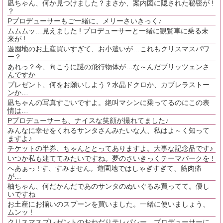
凪ちゃん、何か見つけました？まさか、案内図に隠された秘密が !
？
Pプロデューサーもご一緒に、メリーさいきっく♪
ムムムッ…見えました ! プロデューサーと一緒に観覧車に乗る未
来が !
遊園地のお土産買いすぎて、お小遣いが…これもクリスマスパワ
ー？
あれっ？今、向こうに謎の飛行物体が…な～んだブリッツェンさ
んですか
プレゼント、何をお願いしよう？水晶ドクロか、カブレラストー
ンか…
凪ちゃんの写真すごいですよ。絶叫マシンに乗ってるのにこの表
情は…
Pプロデューサーも、ナイスな笑顔が撮れてました♪
みんなに幸せをくれるサンタさんみたいな人、私はよ～く知って
ますよ♪
チケットの半券、ちゃんととってありますよ。大事な記念品です♪
いつか私も建ててみたいですね。夢のさいきっくテーマパークを !
へあぁっ ! す、すみません。遊園地ではしゃぎすぎて、筋肉痛
が…
柚ちゃん、何だかんだであのサンタのぬいぐるみ買ってて。優し
いですね
お土産にお揃いのスプーンを買いました。一緒に使いましょう、
ムンッ !
クリスマスプレゼントのおねだりテレパシー…プロデューサーに