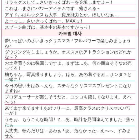
リラックスして…さいきっくぱわーを充填しますよ～ !
これは…まさにパワーアイテムです…癒される～
アイドルはルックスも大事…変身能力とか、ほしいなぁ…
よーっし、さいきっくぱわー、MAXっ !
スプーン曲げは、基本中の基本ですからっ !
카드별 대사
夢いっぱいのさいきっクリスマス ! フルパワーで楽しみましょう
ね♪
ダウジングをしましょうか。オススメのアトラクションはどれか
な～？
お土産買うのは後回しですよ。まずは…あ、何か面白そうなの売
ってる !
柚ちゃん、写真撮りましょう。ほら、あの着ぐるみ…サンタ？と
一緒に !
今日の思い出はみ～んな、ステキなクリスマスプレゼントになり
ますね♪
プロデューサーが楽しそうだと、ユッコも嬉しくなります。えへ
へっ♪
来てます来てます ! あのツリーに、最高クラスのクリスマスパワ
ーが !
うそぉ、もうこんな時間 ! ？…あ、時計を見間違えてました ! 焦っ
たぁ
大丈夫、転んだりは…あわぁ ! あ、危なかった…えへへ、すみま
せん