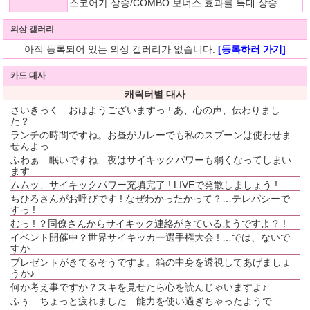
스코어가 상승/COMBO 보너스 효과를 특대 상승
의상 갤러리
아직 등록되어 있는 의상 갤러리가 없습니다.
[등록하러 가기]
카드 대사
캐릭터별 대사
さいきっく…おはようございますっ ! あ、心の声、伝わりまし
た？
ランチの時間ですね。お昼がカレーでも私のスプーンは使わせま
せんよっ
ふわぁ…眠いですね…夜はサイキックパワーも弱くなってしまい
ます…
ムムッ、サイキックパワー充填完了 ! LIVEで発散しましょう !
ちひろさんがお呼びです ! なぜわかったかって？…テレパシーで
すっ !
むっ ! ？同僚さんからサイキック連絡がきているようですよ？ !
イベント開催中？世界サイキッカー選手権大会 ! …では、ないで
すか
プレゼントがきてるそうですよ。箱の中身を透視してあげましょ
うか♪
何か考え事ですか？スキを見せたら心を読んじゃいますよ♪
ふぅ…ちょっと疲れました…能力を使い過ぎちゃったようで…