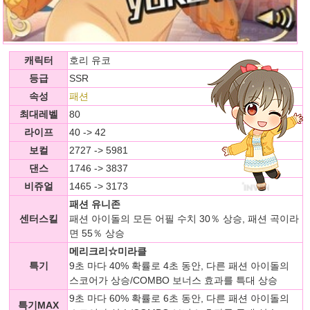
캐릭터
호리 유코
등급
SSR
속성
패션
최대레벨
80
라이프
40 -> 42
보컬
2727 -> 5981
댄스
1746 -> 3837
비쥬얼
1465 -> 3173
패션 유니존
센터스킬
패션 아이돌의 모든 어필 수치 30％ 상승, 패션 곡이라
면 55％ 상승
메리크리☆미라클
특기
9초 마다 40% 확률로 4초 동안, 다른 패션 아이돌의
스코어가 상승/COMBO 보너스 효과를 특대 상승
9초 마다 60% 확률로 6초 동안, 다른 패션 아이돌의
특기MAX