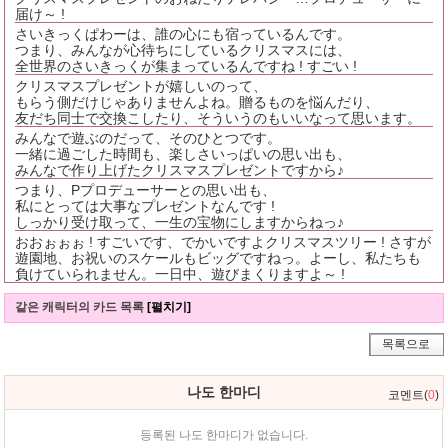
届け～ !
さいきっくぱわーは、誰の心にも宿っているんです。
つまり、みんなが心待ちにしているクリスマスには、
全世界のさいきっくが集まっているんですね ! すごい !
クリスマスプレゼントが嬉しいのって、
もらう側だけじゃありませんよね。贈るものを悩んだり、
友だち同士で交換こしたり、そういうのもいいなって思います。
みんなで遊ぶのだって、そのひとつです。
一緒に過ごした時間も、楽しさいっぱいの思い出も、
みんなで作り上げたクリスマスプレゼントですから♪
つまり、Pプロデューサーとの思い出も、
私にとっては大事なプレゼントなんです !
しっかり受け取って、一生の宝物にしますからねっ♪
おおぉぉぉ ! すごいです、でかいですよクリスマスツリー ! さすが
遊園地、お祝いのスケールもビッグですねっ。よーし、私たちも
負けていられません。一日中、遊びまくりますよ～ !
같은 캐릭터의 카드 목록
[펼치기]
목록으로
나도 한마디
코멘트(
0
)
등록된 나도 한마디가 없습니다.