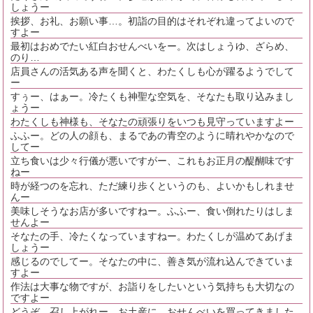
しょうー
挨拶、お礼、お願い事…。初詣の目的はそれぞれ違ってよいので
すよー
最初はおめでたい紅白おせんべいをー。次はしょうゆ、ざらめ、
のり…
店員さんの活気ある声を聞くと、わたくしも心が躍るようでして
ー
すぅー、はぁー。冷たくも神聖な空気を、そなたも取り込みまし
ょうー
わたくしも神様も、そなたの頑張りをいつも見守っていますよー
ふふー。どの人の顔も、まるであの青空のように晴れやかなので
してー
立ち食いは少々行儀が悪いですがー、これもお正月の醍醐味です
ねー
時が経つのを忘れ、ただ練り歩くというのも、よいかもしれませ
んー
美味しそうなお店が多いですねー。ふふー、食い倒れたりはしま
せんよー
そなたの手、冷たくなっていますねー。わたくしが温めてあげま
しょうー
感じるのでしてー。そなたの中に、善き気が流れ込んできていま
すよー
作法は大事な物ですが、お詣りをしたいという気持ちも大切なの
ですよー
どうぞ、召し上がれー。お土産に、おせんべいを買ってきました