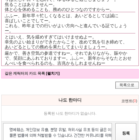
焦ることはありませんー。
体と心を休めることも、務めのひとつなのですからー。
ふふー、新年早々忙しくなるとは、あいどるとしては誠に
喜ばしいことでしてー。
これも、昨年までの行いがよい方向へと進んでいる証でしょう
ー。
とはいえ、気を緩めすぎてはいけませぬよー。
幸先のよい始まりができたからこそ、改めて気を引き締めて、
あいどるとしての務めを果たしてまいりましょうー。
厳かで、善き空気の参道ですねー。それでありながら、賑やか
で、笑顔にあふれておりますー。ふふー、新年からそなたとおせ
んべいを食べられるのも、吉兆かもしれませんねー
같은 캐릭터의 카드 목록
[펼치기]
목록으로
나도 한마디
코멘트(
0
)
등록된 나도 한마디가 없습니다.