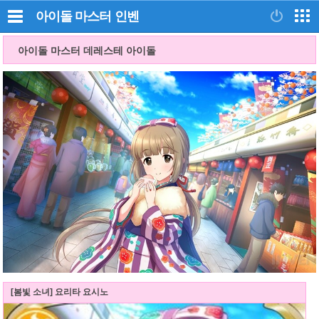
아이돌 마스터
인벤
아이돌 마스터 데레스테 아이돌
[봄빛 소녀] 요리타 요시노