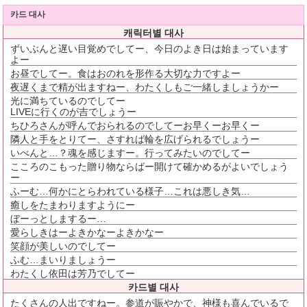
카드 대사
캐릭터별 대사
ずいぶんと遅い目覚めでしてー、今日のよき日は始まっています
よー
お昼でしてー。食はおのれを形作る大切な力ですよー
夜遅くまで精が出ますねー、わたくしもご一緒しましょうかー
光に満ちているのでしてー
LIVEに行くのが吉でしょうー
ちひろさんが呼んでおられるのでしてーお早くーお早くー
隣人と手をとりてー、さすれば輪を広げられるでしょうー
いべんと…？魂を感じますー。行ってみたいのでしてー
こころのこもった贈り物ならばー開けて確かめるがよいでしょう
ー
ふーむ…何かにとらわれている様子…これは悪しき気…
癒しをたまわりますようにー
ぼーっとしまするー…
愛らしきはーよきかなーよきかなー
笑顔が美しいのでしてー
ふむ…まいりましょうー
わたくし依田は芳乃でしてー
카드별 대사
たくさんの人出ですねー。参道が賑やかで、神様も喜んでいるで