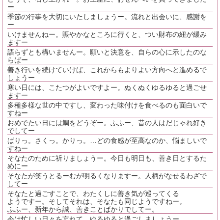
ー
季節の行事を大切にいたしましょうー。流れと出会いに、感謝を
ー
いけませんねー。賑やかなところに行くと、つい財布の紐が緩み
ますー
語らずとも構いませんー。願いと決意を、自らの心に示したのな
らばー
善き行いを続けていけば、これからもよりよい方向へと進めるで
しょうー
寒い日には、こたつがよいですよー。ぬくぬくゆるゆると過ごせ
ますー
多種多様な世の中ですし、変わった味付けを食べるのも面白いで
すねー
おめでたい日には鯛をどうぞー。ふふー、昔の人はだじゃれ好き
でしてー
ぱりっ。さくっ。かりっ。…どの食感が至高なのか、悩ましいで
すねー
そなたのために祈りましょうー。今日も明日も、善き日とするた
めにー
そなたが笑うとるーむが明るくなりますー。人柄がなせるわざで
してー
そなたと過ごすことで、わたくしに善き気が巡ってくる
ようですー。そしてそれは、そなたも同じようですねー。
ふふー、新年から誠、善きことばかりでしてー。
今は忙しい日々を忘れて、ゆるゆると過ごしましょうー。