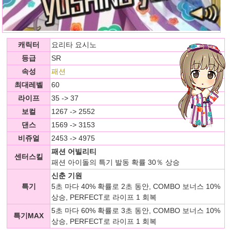
캐릭터
요리타 요시노
등급
SR
속성
패션
최대레벨
60
라이프
35 -> 37
보컬
1267 -> 2552
댄스
1569 -> 3153
비쥬얼
2453 -> 4975
패션 어빌리티
센터스킬
패션 아이돌의 특기 발동 확률 30％ 상승
신춘 기원
특기
5초 마다 40% 확률로 2초 동안, COMBO 보너스 10%
상승, PERFECT로 라이프 1 회복
5초 마다 60% 확률로 3초 동안, COMBO 보너스 10%
특기MAX
상승, PERFECT로 라이프 1 회복