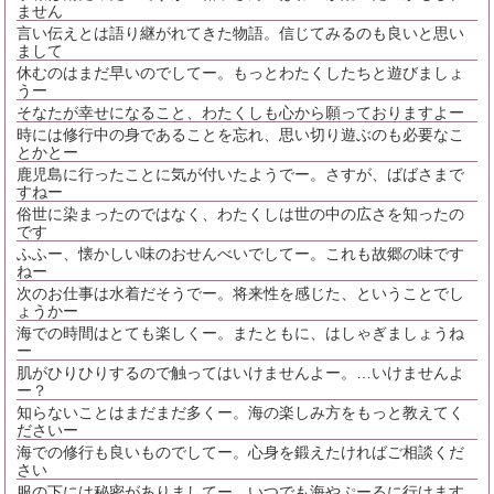
ません
言い伝えとは語り継がれてきた物語。信じてみるのも良いと思い
まして
休むのはまだ早いのでしてー。もっとわたくしたちと遊びましょ
うー
そなたが幸せになること、わたくしも心から願っておりますよー
時には修行中の身であることを忘れ、思い切り遊ぶのも必要なこ
とかとー
鹿児島に行ったことに気が付いたようでー。さすが、ばばさまで
すねー
俗世に染まったのではなく、わたくしは世の中の広さを知ったの
です
ふふー、懐かしい味のおせんべいでしてー。これも故郷の味です
ねー
次のお仕事は水着だそうでー。将来性を感じた、ということでし
ょうかー
海での時間はとても楽しくー。またともに、はしゃぎましょうね
ー
肌がひりひりするので触ってはいけませんよー。…いけませんよ
ー？
知らないことはまだまだ多くー。海の楽しみ方をもっと教えてく
ださいー
海での修行も良いものでしてー。心身を鍛えたければご相談くだ
さい
服の下には秘密がありましてー。いつでも海やぷーるに行けます