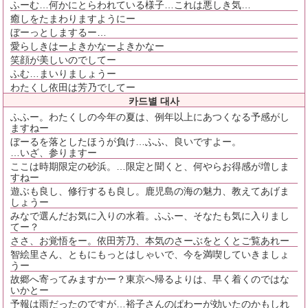
ふーむ…何かにとらわれている様子…これは悪しき気…
癒しをたまわりますようにー
ぼーっとしまするー…
愛らしきはーよきかなーよきかなー
笑顔が美しいのでしてー
ふむ…まいりましょうー
わたくし依田は芳乃でしてー
카드별 대사
ふふー。わたくしの今年の夏は、例年以上にあつくなる予感がし
ますねー
ぼーるを落としたほうが負け…ふふ、良いですよー。
…いざ、参りますー
ここは時期限定の砂浜。…限定と聞くと、何やらお得感が増しま
すねー
遊ぶも良し、修行するも良し。鹿児島の海の魅力、教えてあげま
しょうー
みなで選んだお気に入りの水着。ふふー、そなたも気に入りまし
てー？
ささ、お覚悟をー。依田芳乃、本気のさーぶをとくとご覧あれー
智絵里さん、ともにもっとはしゃいで、今を満喫していきましょ
うー
故郷へ寄ってみますかー？東京へ帰るよりは、早く着くのではな
いかとー
予報は雨だったのですが…裕子さんのぱわーが効いたのかもしれ