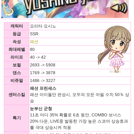
캐릭터
요리타 요시노
등급
SSR
속성
패션
최대레벨
80
라이프
40 -> 42
보컬
2693 -> 5908
댄스
1769 -> 3878
비쥬얼
1486 -> 3227
패션 프린세스
센터스킬
패션 아이돌만 편성시, 모두의 모든 어필 수치 50％ 상
승
눈부신 군청
11초 마다 35% 확률로 6초 동안, COMBO 보너스
특기
20% 다운, LIVE중 발동한 가장 높은 스코어 상승효과
를 극대 상승시켜 적용