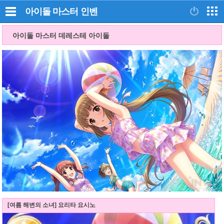
아이돌 마스터
인벤
아이돌 마스터 데레스테 아이돌
[여름 해변의 소녀] 요리타 요시노