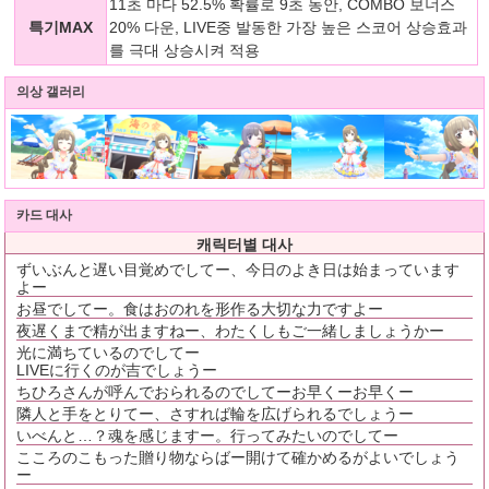
11초 마다 52.5% 확률로 9초 동안, COMBO 보너스
특기MAX
20% 다운, LIVE중 발동한 가장 높은 스코어 상승효과
를 극대 상승시켜 적용
의상 갤러리
카드 대사
캐릭터별 대사
ずいぶんと遅い目覚めでしてー、今日のよき日は始まっています
よー
お昼でしてー。食はおのれを形作る大切な力ですよー
夜遅くまで精が出ますねー、わたくしもご一緒しましょうかー
光に満ちているのでしてー
LIVEに行くのが吉でしょうー
ちひろさんが呼んでおられるのでしてーお早くーお早くー
隣人と手をとりてー、さすれば輪を広げられるでしょうー
いべんと…？魂を感じますー。行ってみたいのでしてー
こころのこもった贈り物ならばー開けて確かめるがよいでしょう
ー