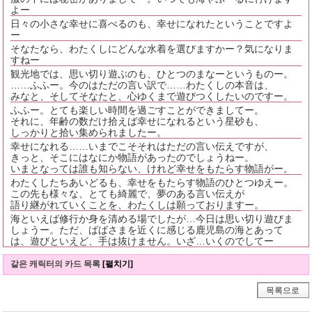
よー
日々の小さな幸せに喜べるのも、幸せになれたということですよ
ー
そなたなら、わたくしにどんな水着を選びますかー？気になりま
すねー
観光地では、思い切り遊ぶのも、ひとつのまなーというものー。
……ふふー。今のはただの言い訳で……わたくしの本音は、
みなと、そしてそなたと、心ゆくまで遊びつくしたいのですー。
ふふー。とても楽しい時間を過ごすことができましてー。
それに、年齢の数だけ拾えば幸せになれるという星砂も、
しっかりと拾い集められましたー。
幸せになれる……いまでこそそれはただの言い伝えですが、
きっと、そこにはなにか物語があったのでしょうねー。
いまとなっては誰も知らない、けれど幸せをもたらす物語がー。
わたくしたちあいどるも、幸せをもたらす物語のひとつゆえー。
この先も様々な、とても綺麗で、夢のある言い伝えが
語り継がれていくことを、わたくしは願っておりますー。
海といえば修行か身を清める場でしたが…今日は思い切り遊びま
しょうー。ただ、ばばさまを近くに感じる鹿児島の海とあって
は、遊びといえど、手は抜けません。いざ…いくのでしてー
같은 캐릭터의 카드 목록
[펼치기]
목록으로