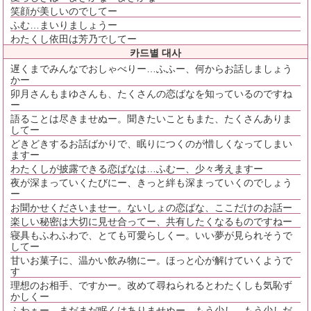
笑顔が美しいのでしてー
ふむ…まいりましょうー
わたくし依田は芳乃でしてー
카드별 대사
遅くまでみんなでおしゃべりー…ふふー、何からお話しましょう
かー
卯月さんもまゆさんも、たくさんの恋ばなを知っているのですね
ー
語ることは尽きませぬー。聞きたいこともまた、たくさんありま
してー
どきどきするお話ばかりで、眠りにつくのが惜しくなってしまい
ますー
わたくしが披露できる恋ばなは…ふむー、少々考えますー
夜が深まっていくたびにー、きっと絆も深まっていくのでしょう
ー
お聞かせくださいませー。ないしょの恋ばな、ここだけのお話ー
楽しい秘密は大切に見せ合ってー、共有したくなるものですねー
寝具もふわふわで、とても可愛らしくー。いい夢が見られそうで
してー
甘いお菓子に、温かい飲み物にー。ほっと心が解けていくようで
す
理想のお相手、ですかー。改めて尋ねられるとわたくしも気恥ず
かしくー
ふわぁー…まだまだ眠くはありませぬー。もう少し、もう少しだ