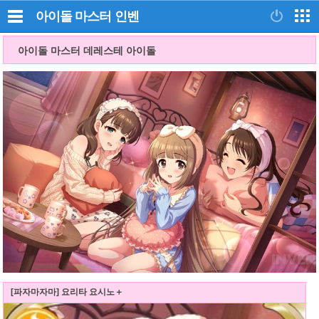
아이돌 마스터
인벤
아이돌 마스터 데레스테 아이돌
[파자마자마] 요리타 요시노＋