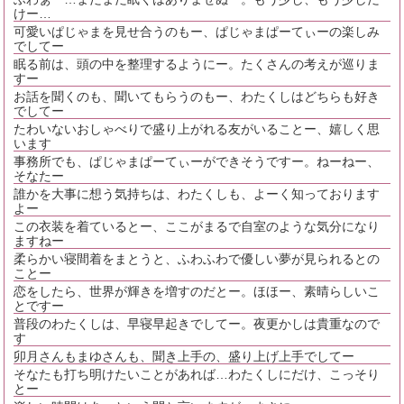
けー…
可愛いぱじゃまを見せ合うのもー、ぱじゃまぱーてぃーの楽しみ
でしてー
眠る前は、頭の中を整理するようにー。たくさんの考えが巡りま
すー
お話を聞くのも、聞いてもらうのもー、わたくしはどちらも好き
でしてー
たわいないおしゃべりで盛り上がれる友がいることー、嬉しく思
います
事務所でも、ぱじゃまぱーてぃーができそうですー。ねーねー、
そなたー
誰かを大事に想う気持ちは、わたくしも、よーく知っております
よー
この衣装を着ているとー、ここがまるで自室のような気分になり
ますねー
柔らかい寝間着をまとうと、ふわふわで優しい夢が見られるとの
ことー
恋をしたら、世界が輝きを増すのだとー。ほほー、素晴らしいこ
とですー
普段のわたくしは、早寝早起きでしてー。夜更かしは貴重なので
す
卯月さんもまゆさんも、聞き上手の、盛り上げ上手でしてー
そなたも打ち明けたいことがあれば…わたくしにだけ、こっそり
とー