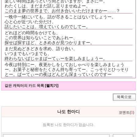
楽しい時間はあっという間と言いますが、まさにー。
わたくしは、まだまだ話し足りませぬよー。
このまま夢の世界まで、お付き合いいただけますかー……？
一晩中一緒にいても、話が尽きることはないでしょうー。
心と心が近づいた分だけ、
話したいことは、増えていくものでしてー。
どれほどの時間をかけても、
この世界は知らないことであふれー、
探せば探すほど、ときめきが見つかりますー。
まだ見ぬどきどきを求め、語り合い、
いつまでもいつまでも、
終わらないぱじゃまぱーてぃーを楽しみましょうー。
今夜は特別にー、夜更かしをしておしゃべりを楽しみましょう
ー。お菓子と秘密をたくさん持ち寄ってー、こっそりとひっそり
とー。ぱーてぃーの夜はどんどん深まっていくのですー
같은 캐릭터의 카드 목록
[펼치기]
목록으로
나도 한마디
코멘트(
0
)
등록된 나도 한마디가 없습니다.