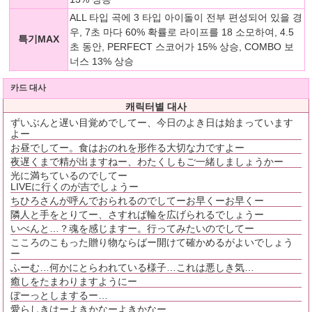
ALL 타입 곡에 3 타입 아이돌이 전부 편성되어 있을 경
우, 7초 마다 60% 확률로 라이프를 18 소모하여, 4.5
특기MAX
초 동안, PERFECT 스코어가 15% 상승, COMBO 보
너스 13% 상승
카드 대사
캐릭터별 대사
ずいぶんと遅い目覚めでしてー、今日のよき日は始まっています
よー
お昼でしてー。食はおのれを形作る大切な力ですよー
夜遅くまで精が出ますねー、わたくしもご一緒しましょうかー
光に満ちているのでしてー
LIVEに行くのが吉でしょうー
ちひろさんが呼んでおられるのでしてーお早くーお早くー
隣人と手をとりてー、さすれば輪を広げられるでしょうー
いべんと…？魂を感じますー。行ってみたいのでしてー
こころのこもった贈り物ならばー開けて確かめるがよいでしょう
ー
ふーむ…何かにとらわれている様子…これは悪しき気…
癒しをたまわりますようにー
ぼーっとしまするー…
愛らしきはーよきかなーよきかなー