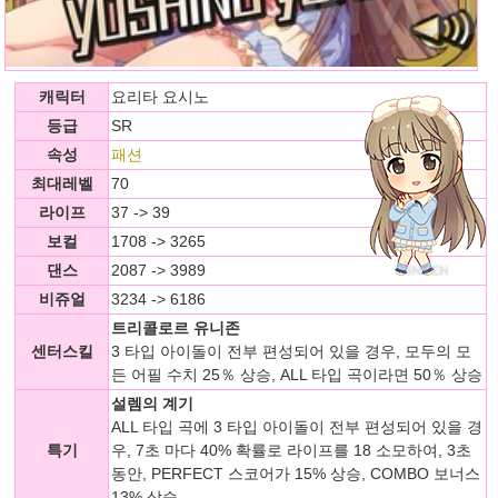
캐릭터
요리타 요시노
등급
SR
속성
패션
최대레벨
70
라이프
37 -> 39
보컬
1708 -> 3265
댄스
2087 -> 3989
비쥬얼
3234 -> 6186
트리콜로르 유니존
센터스킬
3 타입 아이돌이 전부 편성되어 있을 경우, 모두의 모
든 어필 수치 25％ 상승, ALL 타입 곡이라면 50％ 상승
설렘의 계기
ALL 타입 곡에 3 타입 아이돌이 전부 편성되어 있을 경
특기
우, 7초 마다 40% 확률로 라이프를 18 소모하여, 3초
동안, PERFECT 스코어가 15% 상승, COMBO 보너스
13% 상승