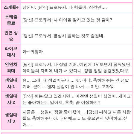
스케쥴4
잠깐만, [당신] 프로듀서, 나 힘들어, 잠깐만….
스케쥴
[당신] 프로듀서. 나 아이돌 잘하고 있는 것 같아?
종료
인연 상
[당신] 프로듀서. 열심히 일하는 것도 즐겁네.
승
라이브
아~ 귀찮아.
대사
인연치
[당신] 프로듀서, 나 정말 기뻐. 예전에 TV 보면서 꿈꿔왔던
최대
아이돌의 자리에 내가 서 있다니. 정말 정말 동경했었다구.
생일대
음… 그래, 내 생일이구나…. 앗, 아냐, 축하해주는 건 정말
사 1
기뻐. 근데… 왠지 실감이 안 나서…. 미안. 고마워.
생일대
[당신] 씨는 알고 있겠지만… 예전엔 생일이 싫었어. 케이크
사 2
는 좋아하는데 말이지. 후훗, 좀 이상하지?
지금은… 생일이 정말 좋아졌어…. [당신] 씨하고 다른 사람
생일대
들도 축하해주니까. 내년에도… 또 웃으면서 맞이하고 싶
사 3
어….