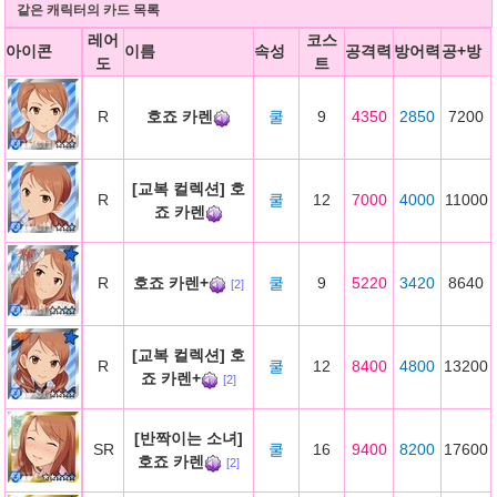
같은 캐릭터의 카드 목록
레어
코스
아이콘
이름
속성
공격력
방어력
공+방
도
트
R
호죠 카렌
쿨
9
4350
2850
7200
[교복 컬렉션] 호
R
쿨
12
7000
4000
11000
죠 카렌
R
호죠 카렌+
쿨
9
5220
3420
8640
[2]
[교복 컬렉션] 호
R
쿨
12
8400
4800
13200
죠 카렌+
[2]
[반짝이는 소녀]
SR
쿨
16
9400
8200
17600
호죠 카렌
[2]