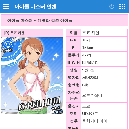
아이돌 마스터
인벤
아이돌 마스터 신데렐라 걸즈 아이돌
이름
호죠 카렌
[R] 호죠 카렌
나이
16세
키
155cm
몸무게
42kg
B-W-H
83/55/81
생일
9월5일
별자리
처녀자리
혈액형
B형
자주쓰
오른손잡이
는손
출신지
도쿄
취미
네일아트
성우
후치가미 마이
획득방