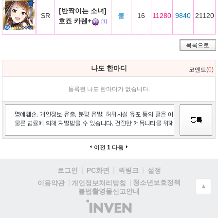
[반짝이는 소녀]
SR
쿨
16
11280
9840
21120
호죠 카렌+
[1]
목록으로
나도 한마디
코멘트(
0
)
등록된 나도 한마디가 없습니다.
이전
1
다음
로그인
PC화면
퀵링크
설정
청소년보호정책
이용약관
개인정보처리방침
▲
불법촬영물신고안내
(주)
인