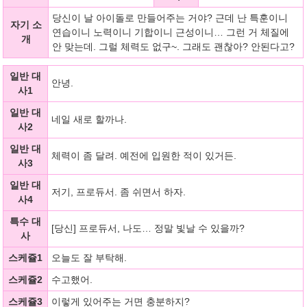
당신이 날 아이돌로 만들어주는 거야? 근데 난 특훈이니
자기 소
연습이니 노력이니 기합이니 근성이니… 그런 거 체질에
개
안 맞는데. 그럴 체력도 없구~. 그래도 괜찮아? 안된다고?
일반 대
안녕.
사1
일반 대
네일 새로 할까나.
사2
일반 대
체력이 좀 달려. 예전에 입원한 적이 있거든.
사3
일반 대
저기, 프로듀서. 좀 쉬면서 하자.
사4
특수 대
[당신] 프로듀서, 나도… 정말 빛날 수 있을까?
사
스케쥴1
오늘도 잘 부탁해.
스케쥴2
수고했어.
스케쥴3
이렇게 있어주는 거면 충분하지?