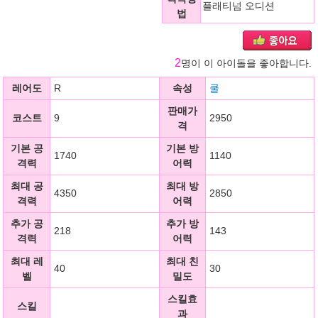
플래티넘 오디션
법
2
명이 이 아이돌을 좋아합니다.
레어도
R
속성
쿨
판매가
코스트
9
2950
격
기본 공
기본 방
1740
1140
격력
어력
최대 공
최대 방
4350
2850
격력
어력
추가 공
추가 방
218
143
격력
어력
최대 레
최대 친
40
30
벨
밀도
스킬효
스킬
과