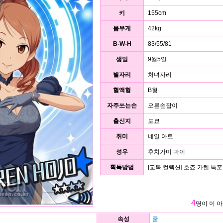
키
155cm
몸무게
42kg
B-W-H
83/55/81
생일
9월5일
별자리
처녀자리
혈액형
B형
자주쓰는손
오른손잡이
출신지
도쿄
취미
네일 아트
성우
후치가미 마이
획득방법
[교복 컬렉션] 호죠 카렌 특훈
4
명이 이 
속성
쿨