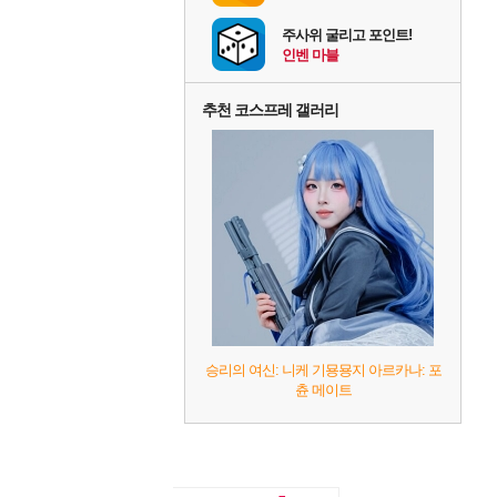
주사위 굴리고 포인트!
인벤 마블
추천 코스프레 갤러리
승리의 여신: 니케 기묭묭지 아르카나: 포
츈 메이트