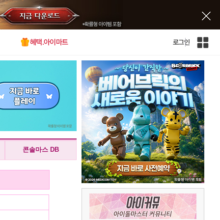
혜택.아이마트
로그인
인
벤
전
체
사
이
트
맵
콘솔마스 DB