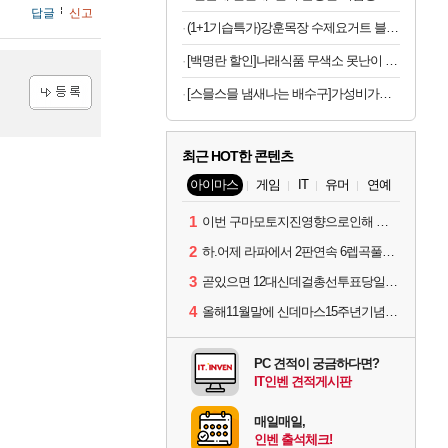
답글
신고
(1+1기습특가)강훈목장 수제요거트 블루베리1L+딸기1L 외
[백명란 할인]나래식품 무색소 못난이 백명란젓 파지, 300g, 1개
[스믈스믈 냄새나는 배수구]가성비가브랜드다 배수구 클리너, 2.1L, 6개
등록
최근 HOT한 콘텐츠
아이마스
게임
IT
유머
연예
1
이번 구마모토지진영향으로인해 아이돌 커뮤니케이션 매일 게시물이 중단된다고하네요ㅠ
2
하.어제 라파에서 2판연속 6렙곡풀콤못했네요.
3
곧있으면 12대신데걸총선투표당일이네요.
4
올해11월말에 신데마스15주년기념 라이브를 하네요
PC 견적이 궁금하다면?
IT인벤 견적게시판
매일매일,
인벤 출석체크!