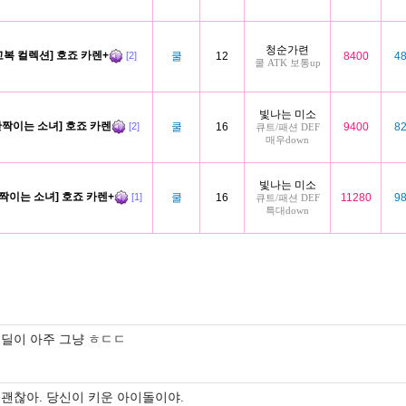
청순가련
교복 컬렉션] 호죠 카렌+
쿨
12
8400
4
[2]
쿨 ATK 보통up
빛나는 미소
반짝이는 소녀] 호죠 카렌
쿨
16
9400
8
[2]
큐트/패션 DEF
매우down
빛나는 미소
짝이는 소녀] 호죠 카렌+
쿨
16
11280
9
[1]
큐트/패션 DEF
특대down
딜이 아주 그냥 ㅎㄷㄷ
괜찮아. 당신이 키운 아이돌이야.