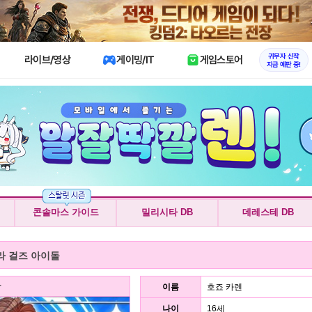
X
귀무자 신작
라이브/영상
게이밍/IT
게임스토어
지금 예판 중!
콘솔마스 가이드
밀리시타 DB
데레스테 DB
라 걸즈 아이돌
+
이름
호죠 카렌
나이
16세