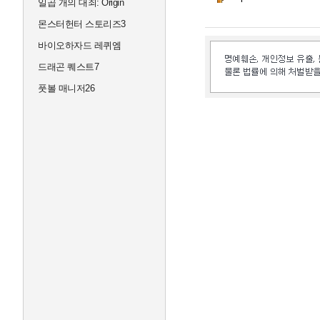
일곱 개의 대죄: Origin
몬스터헌터 스토리즈3
바이오하자드 레퀴엠
드래곤 퀘스트7
풋볼 매니저26