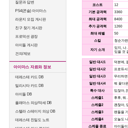
질문과 답변
코스트
12
PS4(콘솔) 아이마스
기본 공격력
3360
라운지 모집 게시판
최대 공격력
8400
추가 공격력
1260
친구 찾기 게시판
최대 레벨
50
프로덕션 광장
스킬
청순가련
아이돌 게시판
있지, 나
자기 소개
있을 것 
건의/제보
일반 대사1
덕분에, 
아이마스 자료와 정보
일반 대사2
프로듀서
일반 대사3
무리하면
데레스테 카드 DB
일반 대사4
뭐 꽃다운
밀리시타 카드 DB
특수 대사
있잖아, [
아이돌 DB
스케쥴1
후후, 뭐
플래마스 의상/악세 DB
스케쥴2
괜찮아, 
스텔라 스테이지 의상 DB
스케쥴3
팬들을 기
스케쥴4
오늘도 나
데레스테 친밀도 노트
스케쥴 종료
아이돌이