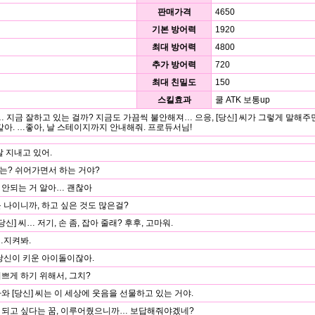
판매가격
4650
기본 방어력
1920
최대 방어력
4800
추가 방어력
720
최대 친밀도
150
스킬효과
쿨 ATK 보통up
… 지금 잘하고 있는 걸까? 지금도 가끔씩 불안해져… 으응, [당신] 씨가 그렇게 말해주
같아. …좋아, 날 스테이지까지 안내해줘. 프로듀서님!
잘 지내고 있어.
는? 쉬어가면서 하는 거야?
 안되는 거 알아… 괜찮아
 나이니까, 하고 싶은 것도 많은걸?
당신] 씨… 저기, 손 좀, 잡아 줄래? 후후, 고마워.
…지켜봐.
당신이 키운 아이돌이잖아.
쁘게 하기 위해서, 그치?
와 [당신] 씨는 이 세상에 웃음을 선물하고 있는 거야.
 되고 싶다는 꿈, 이루어줬으니까… 보답해줘야겠네?