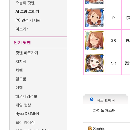
오늘의 팟벤
AI 그림 그리기
[
R
PC 견적 게시판
더보기
[
SR
인기 팟벤
팟벤 바로가기
치지직
[반
SR
차벤
걸그룹
여행
해외게임정보
나도 한마디
게임 영상
파이돌마스터
HyperX OMEN
브이 라이징
Sephix