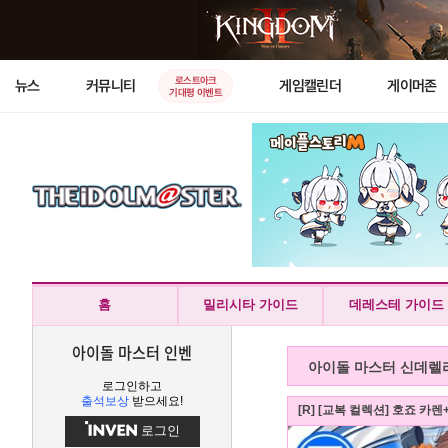
로스트아크
뉴스
커뮤니티
게임캘린더
게이머존
기대평 이벤트
홈
밀리시타 가이드
데레스테 가이드
아이돌 마스터 인벤
아이돌 마스터 신데렐
로그인하고
출석보상
받으세요!
[R] [교복 컬렉션] 호죠 카렌
로그인