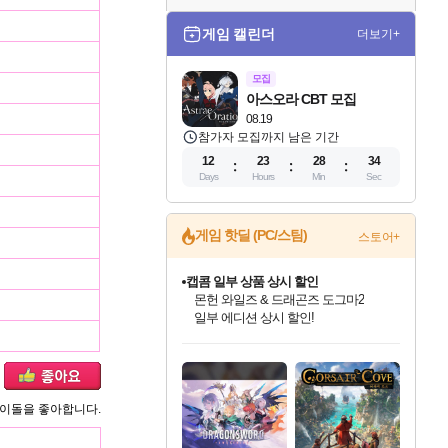
게임 캘린더
더보기+
모집
아스오라 CBT 모집
08.19
참가자 모집까지 남은 기간
12
23
28
33
Days
Hours
Min
Sec
게임 핫딜 (PC/스팀)
스토어+
캡콤 일부 상품 상시 할인
몬헌 와일즈 & 드래곤즈 도그마2
일부 에디션 상시 할인!
스타워즈 은하계 레이서
드래곤소드: 어웨이크닝 입점!
문명 7 특별 할인!
귀무자: 검의 길 예약 판매 중!
비스트 오브 리인카네이션 정식 출시!
커세어 코브 출시 기념 할인!
더 렐릭 퍼스트 가디언 정식 출시
베데스다 40주년 기념 할인 중!
마블 투혼 파이팅 소울즈 예약 판매 중!
캡콤 프렌차이즈 할인 진행 중!
로블록스 기프트 카드 공식 입점
인벤게임즈에서 10% 추가 적립
스팀으로 만나는 드래곤소드!
조선&고려 DLC 출시 예정
10% 할인과
게임프릭 신작 IP
해적'섬'을 발전시키자!
설화x하드코어 액션!
베데스다의 명작들을
마블 히어로 총 출동&화려한 격투!
몬헌, 바하 등 인기 IP를
Robux를 가장 안전하고
혜택으로 예약 판매 중
네이버혜택과 함께 만나보세요!
50%할인&추가 적립까지!
이니&베니 혜택까지!
네이버 혜택가와 함께 예약하세요!
할인&네이버혜택으로 만나보세요!
네이버페이 혜택과 만나보세요!
40주년 프로모션으로 만나보세요!
네이버 포인트 혜택까지!
할인가에 만나보세요!
편안하게 충전하세요
아이돌을 좋아합니다.