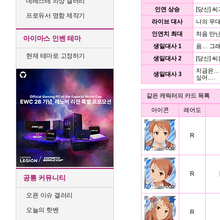
데레스테 의상 갤러리
인연 상승
[당신] 
프로듀서 명함 제작기
라이브 대사
나의 무
인연치 최대
처음 만난
아이마스 인벤 테마
생일대사 1
음… 그래
현재 테마로 고정하기
생일대사 2
[당신] 
지금은… 
생일대사 3
싶어….
같은 캐릭터의 카드 목록
아이콘
레어도
R
R
공통 커뮤니티
오픈 이슈 갤러리
오늘의 핫벤
R