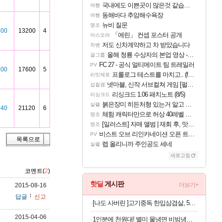
국내에도 이쁜곳이 많은것 같습니다
여행
동해바다 추암해수욕장
여행
뉴비 질문
명조
800
13200
4
「에린」 컨셉 포스터 공개
아스오라
저도 신차계약하고 차 받았습니다
차벤
올해 청룡 수상자의 본업 영상 - 스테이씨 윤
걸그룹
FC 27 - 공식 얼티메이트 팀 트레일러
PV
200
17600
5
프롤로그 테스트를 마치고.. (feat. 리아)
리밋제로
넷마블, 신작 서브컬쳐 게임 [펄 인 블루] 티저 사이트 오픈
섭컬겜
리싱크드 1.06 패치노트 (8/5)
리싱크드
붉은장미 히든처형 있는거 알고 있었음?
실팰
840
21120
6
체험 캐릭터만으로 허상 40레벨 하이와티아 5분 컷!｜에이메스·린네·모니에 명함
명조
[일러스트] 자매 앨범 | 재회 후, 맛집에서
명조
비스트 오브 리인카네이션 오픈 트레일러
PV
목록으로
렙 올리니까 주인공도 세네
실팰
새로고침
코멘트(
2
)
핫딜
게시판
더보기+
2015-08-16
답글
신고
[나도 사버린 ]고기중독 한입삼겹살, 500g, 4개
2015-04-06
1인분에 천원대! 별미 물냉면 비빔냉면 10인세트 (메밀/칡/도토리)