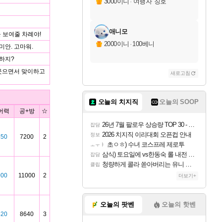
3000이니
·
'여행자' 칭호
애니모
을 보여줄 차례야!
2000이니
·
100베니
미안. 고마워.
상하지?
 웃으면서 맞이하고
새로고침
오늘의 치지직
오늘의 SOOP
어력
공+방
☆
26년 7월 팔로우 상승량 TOP 30 - 월간 치지직
잡담
2026 치지직 이리대회 오픈컵 안내
정보
850
7200
2
초ㅇㅎ) 수녀 코스프레 제로투
ㅗㅜㅑ
삼식) 토요일에 vs한동숙 롤 내전 예정
잡담
청량하게 콜라 쏟아버리는 유니 ㅋㅋㅋ
클립
000
11000
2
더보기+
오늘의 팟벤
오늘의 핫벤
420
8640
3