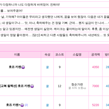
씨가 다정하니까 나도 다정하게 바뀌었어. 진짜야!
대를… 보여주겠어!
 날, 기억해? 아이돌은 무리라고 생각했던 나에게, 꿈을 보여 줬잖아. 다음은 내가 꿈
, 내 생일이구나…. 앗, 아냐, 축하해주는 건 정말 기뻐. 근데… 왠지 실감이 안 나서…. 
씨는 알고 있겠지만… 예전엔 생일이 싫었어. 케이크는 좋아하는데 말이지. 후훗, 좀 이
생일이 정말 좋아졌어…. [당신] 씨하고 다른 사람들도 축하해주니까. 내년에도… 또
이름
속성
코스트
스킬명
공격력
방
호죠 카렌
쿨
9
4350
2
청순가련
[교복 컬렉션] 호죠 카렌
쿨
12
7000
4
쿨 ATK 보통up
호죠 카렌+
쿨
9
5220
3
[2]