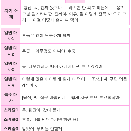
[당신] 씨, 진짜 왔구나…. 바쁘면 안 와도 되는데. … 응?
자기 소
그냥 감기라니깐. 진짜야. 아휴, 뭘 이렇게 잔뜩 사 오고 그
개
래…. 이걸 어떻게 혼자 다 먹어….
일반 대
오늘은 같이 느긋하게 쉴까.
사1
일반 대
후훗… 아무것도 아니야. 후훗.
사2
일반 대
응, 나오한테서 빌린 애니메니션 보고 있었어.
사3
일반 대
이렇게 많은데 어떻게 혼자 다 먹어…. [당신] 씨, 푸딩 먹을
사4
래? 아~.
특수 대
[당신] 씨, 잠옷 바람인데 그렇게 자꾸 보면 부끄럽잖아.
사
스케쥴1
응, 괜찮아. 갔다 올게.
스케쥴2
후훗. 나를 믿어주기만 하면 돼!
스케쥴3
알았어, 무리는 안할게.