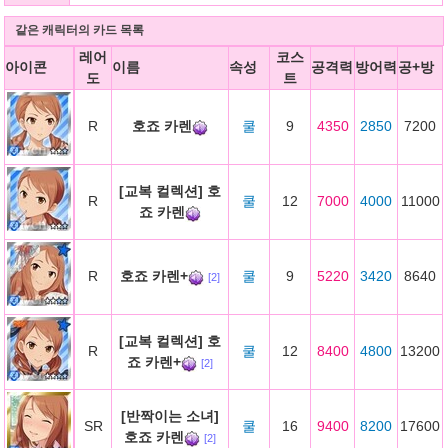
같은 캐릭터의 카드 목록
레어
코스
아이콘
이름
속성
공격력
방어력
공+방
도
트
R
호죠 카렌
쿨
9
4350
2850
7200
[교복 컬렉션] 호
R
쿨
12
7000
4000
11000
죠 카렌
R
호죠 카렌+
쿨
9
5220
3420
8640
[2]
[교복 컬렉션] 호
R
쿨
12
8400
4800
13200
죠 카렌+
[2]
[반짝이는 소녀]
SR
쿨
16
9400
8200
17600
호죠 카렌
[2]