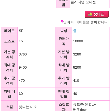
플래티넘 오디션
법
5
명이 이 아이돌을 좋아합니다.
레어도
SR
속성
쿨
판매가
코스트
16
10800
격
기본 공
기본 방
3760
3280
격력
어력
최대 공
최대 방
9400
8200
격력
어력
추가 공
추가 방
470
410
격력
어력
최대 레
최대 친
60
40
벨
밀도
스킬효
큐트/패션 DEF
스킬
빛나는 미소
과
매우down