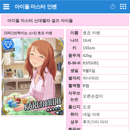
아이돌 마스터
인벤
아이돌 마스터 신데렐라 걸즈 아이돌
이름
호죠 카렌
[SR] [반짝이는 소녀] 호죠 카렌
나이
16세
키
155cm
몸무게
42kg
B-W-H
83/55/81
생일
9월5일
별자리
처녀자리
혈액형
B형
자주쓰
오른손잡이
는손
출신지
도쿄
취미
네일 아트
성우
후치가미 마이
획득방