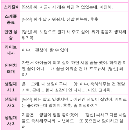
스케쥴4
[당신] 씨, 지금까지 레슨 빠진 적 없었는데, 미안해.
스케쥴
[당신] 씨가 날 키워줘서, 정말 행복해. 후훗.
종료
인연 상
[당신] 씨, 보답으로 뭔가 해 주고 싶어. 뭐가 좋을지 생각해
승
둬? 꼭!
라이브
아냐… 괜찮아. 할 수 있어.
대사
자면서 아이돌이 되고 싶어 하던 시절 꿈을 꿨어. 하지만 이
인연치
젠 꿈이 아냐…. 내 꿈을 이뤄준 건 내 프로듀서, [당신] 씨
최대
야!
생일대
음… 그래, 내 생일이구나…. 앗, 아냐, 축하해주는 건 정말
사 1
기뻐. 근데… 왠지 실감이 안 나서…. 미안. 고마워.
생일대
[당신] 씨는 알고 있겠지만… 예전엔 생일이 싫었어. 케이크
사 2
는 좋아하는데 말이지. 후훗, 좀 이상하지?
지금은… 생일이 정말 좋아졌어…. [당신] 씨하고 다른 사람
생일대
들도 축하해주니까. 내년에도… 또 웃으면서 맞이하고 싶
사 3
어….