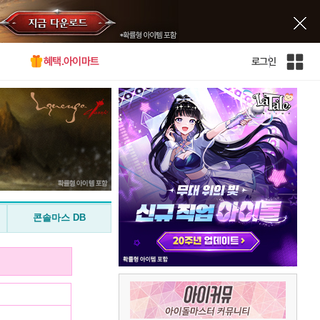
혜택.아이마트
로그인
인
벤
전
체
사
이
트
맵
콘솔마스 DB