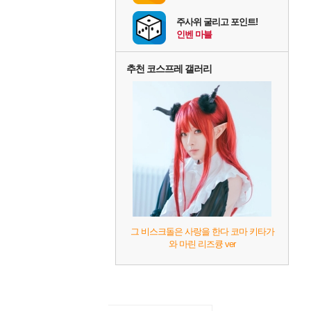
주사위 굴리고 포인트!
인벤 마블
추천 코스프레 갤러리
그 비스크돌은 사랑을 한다 코마 키타가
와 마린 리즈큥 ver