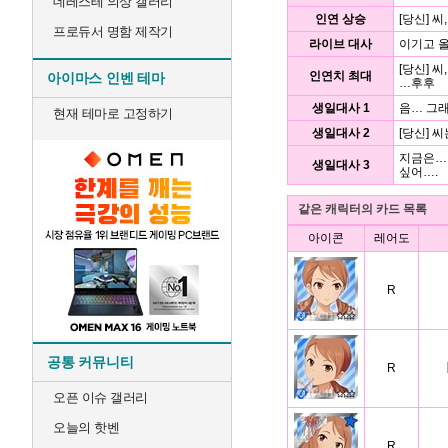
데레스테 의상 갤러리
인연 상승
[당신] 
프로듀서 명함 제작기
라이브 대사
이기고 올
[당신] 
인연치 최대
아이마스 인벤 테마
…후후
생일대사 1
음… 그래
현재 테마로 고정하기
생일대사 2
[당신] 
지금은… 
생일대사 3
싶어….
같은 캐릭터의 카드 목록
아이콘
레어도
R
공통 커뮤니티
R
오픈 이슈 갤러리
오늘의 핫벤
R