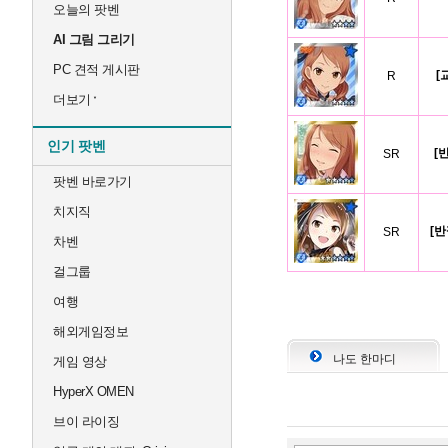
오늘의 팟벤
AI 그림 그리기
PC 견적 게시판
[
R
더보기
인기 팟벤
[
SR
팟벤 바로가기
치지직
[반
SR
차벤
걸그룹
여행
해외게임정보
나도 한마디
게임 영상
HyperX OMEN
브이 라이징