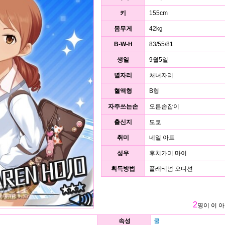
키
155cm
몸무게
42kg
B-W-H
83/55/81
생일
9월5일
별자리
처녀자리
혈액형
B형
자주쓰는손
오른손잡이
출신지
도쿄
취미
네일 아트
성우
후치가미 마이
획득방법
플래티넘 오디션
2
명이 이 
속성
쿨