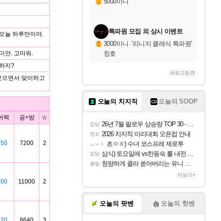
5000이니
특파원 모집 외 상시 이벤트
 오늘 하루만이야.
3000이니
·
'리니지 클래식 특파원'
미안. 고마워.
칭호
상하지?
새로고침
 웃으면서 맞이하고
오늘의 치지직
오늘의 SOOP
어력
공+방
☆
26년 7월 팔로우 상승량 TOP 30 - 월간 치지직
잡담
2026 치지직 이리대회 오픈컵 안내
정보
850
7200
2
초ㅇㅎ) 수녀 코스프레 제로투
ㅗㅜㅑ
삼식) 토요일에 vs한동숙 롤 내전 예정
잡담
청량하게 콜라 쏟아버리는 유니 ㅋㅋㅋ
클립
더보기+
000
11000
2
오늘의 팟벤
오늘의 핫벤
420
8640
3