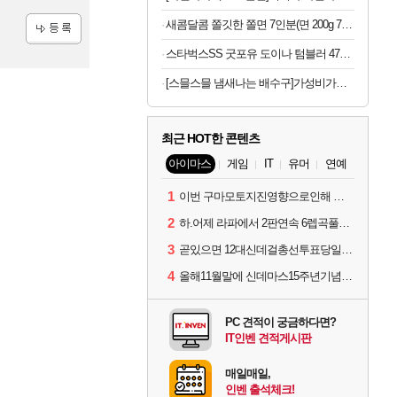
새콤달콤 쫄깃한 쫄면 7인분(면 200g 7봉+소스 50g 7봉)
등록
스타벅스SS 굿포유 도이나 텀블러 473ml 핑크
[스믈스믈 냄새나는 배수구]가성비가브랜드다 배수구 클리너, 2.1L, 6개
최근 HOT한 콘텐츠
아이마스
게임
IT
유머
연예
1
이번 구마모토지진영향으로인해 아이돌 커뮤니케이션 매일 게시물이 중단된다고하네요ㅠ
2
하.어제 라파에서 2판연속 6렙곡풀콤못했네요.
3
곧있으면 12대신데걸총선투표당일이네요.
4
올해11월말에 신데마스15주년기념 라이브를 하네요
PC 견적이 궁금하다면?
IT인벤 견적게시판
매일매일,
인벤 출석체크!