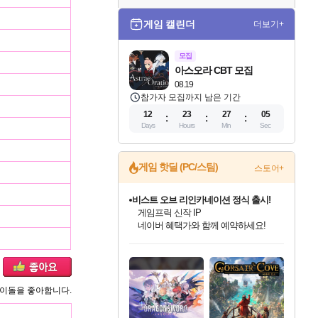
게임 캘린더
더보기+
모집
아스오라 CBT 모집
08.19
참가자 모집까지 남은 기간
12
23
27
05
Days
Hours
Min
Sec
게임 핫딜 (PC/스팀)
스토어+
비스트 오브 리인카네이션 정식 출시!
게임프릭 신작 IP
네이버 혜택가와 함께 예약하세요!
드래곤소드: 어웨이크닝 입점!
문명 7 특별 할인!
귀무자: 검의 길 예약 판매 중!
커세어 코브 출시 기념 할인!
더 렐릭 퍼스트 가디언 정식 출시
베데스다 40주년 기념 할인 중!
마블 투혼 파이팅 소울즈 예약 판매 중!
캡콤 프렌차이즈 할인 진행 중!
캡콤 일부 상품 상시 할인
스타워즈 은하계 레이서
로블록스 기프트 카드 공식 입점
스팀으로 만나는 드래곤소드!
조선&고려 DLC 출시 예정
10% 할인과
해적'섬'을 발전시키자!
설화x하드코어 액션!
베데스다의 명작들을
마블 히어로 총 출동&화려한 격투!
몬헌, 바하 등 인기 IP를
몬헌 와일즈 & 드래곤즈 도그마2
인벤게임즈에서 10% 추가 적립
Robux를 가장 안전하고
네이버혜택과 함께 만나보세요!
50%할인&추가 적립까지!
이니&베니 혜택까지!
할인&네이버혜택으로 만나보세요!
네이버페이 혜택과 만나보세요!
40주년 프로모션으로 만나보세요!
네이버 포인트 혜택까지!
할인가에 만나보세요!
일부 에디션 상시 할인!
혜택으로 예약 판매 중
편안하게 충전하세요
아이돌을 좋아합니다.