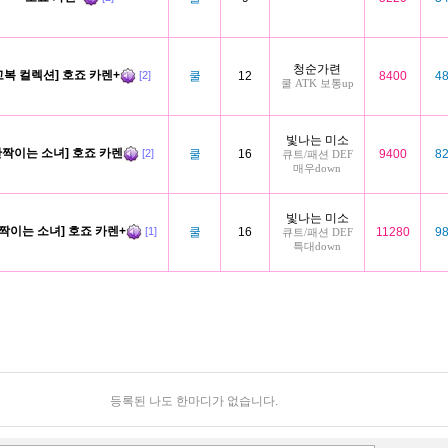
청순가련
교복 컬렉션] 호죠 카렌+
쿨
12
8400
4
[2]
쿨 ATK 보통up
빛나는 미소
반짝이는 소녀] 호죠 카렌
쿨
16
9400
8
[2]
큐트/패션 DEF
매우down
빛나는 미소
짝이는 소녀] 호죠 카렌+
쿨
16
11280
9
[1]
큐트/패션 DEF
특대down
등록된 나도 한마디가 없습니다.