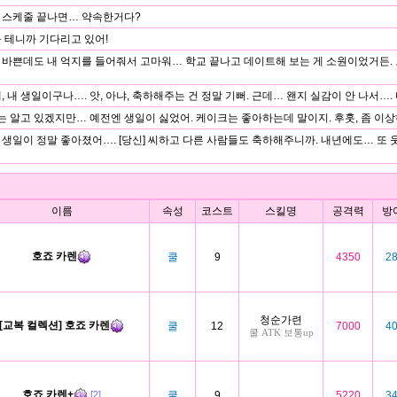
씨, 스케줄 끝나면… 약속한거다?
 테니까 기다리고 있어!
씨, 바쁜데도 내 억지를 들어줘서 고마워… 학교 끝나고 데이트해 보는 게 소원이었거든.
, 내 생일이구나…. 앗, 아냐, 축하해주는 건 정말 기뻐. 근데… 왠지 실감이 안 나서…. 
씨는 알고 있겠지만… 예전엔 생일이 싫었어. 케이크는 좋아하는데 말이지. 후훗, 좀 이
생일이 정말 좋아졌어…. [당신] 씨하고 다른 사람들도 축하해주니까. 내년에도… 또
이름
속성
코스트
스킬명
공격력
방
호죠 카렌
쿨
9
4350
2
청순가련
[교복 컬렉션] 호죠 카렌
쿨
12
7000
4
쿨 ATK 보통up
호죠 카렌+
쿨
9
5220
3
[2]