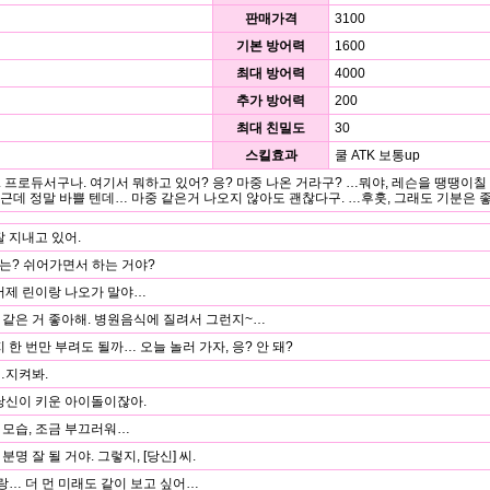
판매가격
3100
기본 방어력
1600
최대 방어력
4000
추가 방어력
200
최대 친밀도
30
스킬효과
쿨 ATK 보통up
. 프로듀서구나. 여기서 뭐하고 있어? 응? 마중 나온 거라구? …뭐야, 레슨을 땡땡이칠 
. 근데 정말 바쁠 텐데… 마중 같은거 나오지 않아도 괜찮다구. …후훗, 그래도 기분은 좋
잘 지내고 있어.
는? 쉬어가면서 하는 거야?
어제 린이랑 나오가 말야…
같은 거 좋아해. 병원음식에 질려서 그런지~…
지 한 번만 부려도 될까… 오늘 놀러 가자, 응? 안 돼?
…지켜봐.
당신이 키운 아이돌이잖아.
 모습, 조금 부끄러워…
명 잘 될 거야. 그렇지, [당신] 씨.
씨랑… 더 먼 미래도 같이 보고 싶어…