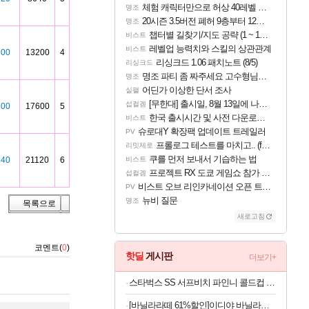
체험 캐릭터만으로 허상 40레벨 하이와티아 5분 컷!｜에이메스·린네·모니에 명함
명조
20시즌 3.5버전 폐허 9층부터 12층까지 클리어 조합 | 죽음의 노래와 바닷속 폐허 |
명조
챕터별 길찾기/지도 공략 (1 ~ 12장)
비스트
레벨업 능력치와 스킬의 상관관계
비스트
800
13200
4
리싱크드 1.06 패치노트 (8/5)
리싱크드
명조 파티 좀 짜주세요 고수형님들…
명조
어딘가 이상한 단서 조사
실팰
[무한대] 출시일, 8월 13일에 나오나
섭컬겜
200
17600
5
한국 출시시간 및 사전 다운로드 진행 - 비스트 오브 리인카네이션
비스트
슈로대Y 확장팩 업데이트 트레일러
PV
프롤로그 테스트를 마치고.. (feat. 리아)
리밋제로
쿠를 먼저 보내서 기습하는 법
840
21120
6
비스트
프로젝트 RX 도쿄 게임쇼 참가 결정
섭컬겜
비스트 오브 리인카네이션 오픈 트레일러
PV
뉴비 질문
명조
목록으로
새로고침
코멘트(
0
)
핫딜
게시판
더보기+
스타벅스 SS 서프비치 파인니 콜드컵 473ml
[바닐라라떼 61%할인]이디야 바닐라라떼, 500ml, 12개