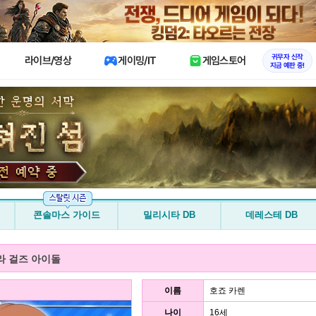
X
귀무자 신작
라이브/영상
게이밍/IT
게임스토어
지금 예판 중!
콘솔마스 가이드
밀리시타 DB
데레스테 DB
라 걸즈 아이돌
이름
호죠 카렌
나이
16세