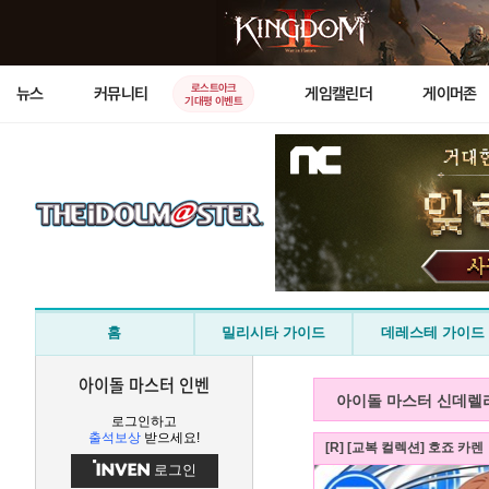
로스트아크
뉴스
커뮤니티
게임캘린더
게이머존
기대평 이벤트
홈
밀리시타 가이드
데레스테 가이드
아이돌 마스터 인벤
아이돌 마스터 신데렐
로그인하고
출석보상
받으세요!
[R] [교복 컬렉션] 호죠 카렌
로그인