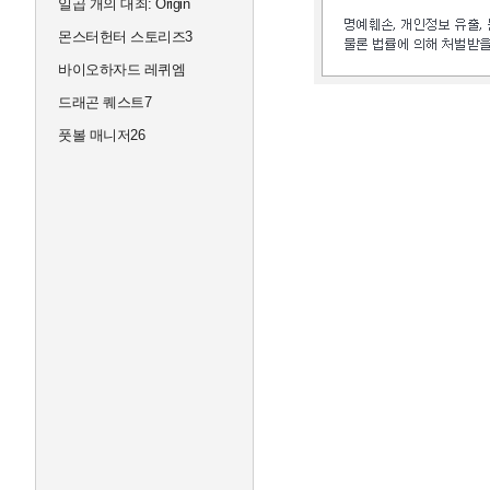
일곱 개의 대죄: Origin
몬스터헌터 스토리즈3
바이오하자드 레퀴엠
드래곤 퀘스트7
풋볼 매니저26