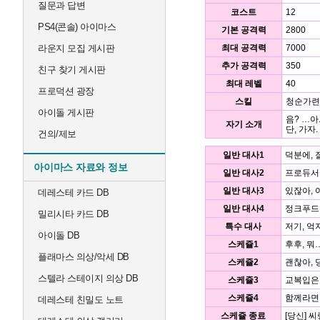
질문과 답변
코스트
12
PS4(콘솔) 아이마스
기본 공격력
2800
라운지 모집 게시판
최대 공격력
7000
추가 공격력
350
친구 찾기 게시판
최대 레벨
40
프로덕션 광장
스킬
청순가련
아이돌 게시판
음? …아
자기 소개
단, 가자
건의/제보
일반 대사1
덕분에, 
아이마스 자료와 정보
일반 대사2
프로듀서
일반 대사3
있잖아, 
데레스테 카드 DB
일반 대사4
정크푸드 
밀리시타 카드 DB
특수 대사
저기, 억
아이돌 DB
스케쥴1
후후, 뭐
플래마스 의상/악세 DB
스케쥴2
괜찮아, 
스텔라 스테이지 의상 DB
스케쥴3
교복입은
스케쥴4
함께라면 분
데레스테 친밀도 노트
스케쥴 종료
[당신] 