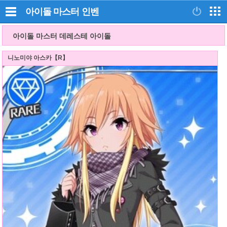
아이돌 마스터
인벤
아이돌 마스터 데레스테 아이돌
니노미야 아스카【R】