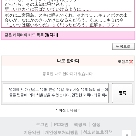
だったら、その未知に飛び込もう。
新しいセカイに羽ばたいていけるように……。
ボクは二宮飛鳥。スキに呼んでくれ。それで……キミとボクの出
会いが、なにかのきっかけになるんだろう。あぁ……キミは今
『こいつは痛いやつだ』って思っただろう。正解さ。フフッ
같은 캐릭터의 카드 목록
[펼치기]
목록으로
나도 한마디
코멘트(
0
)
등록된 나도 한마디가 없습니다.
이전
1
다음
로그인
PC화면
퀵링크
설정
청소년보호정책
이용약관
개인정보처리방침
▲