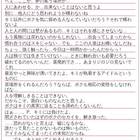
へぇ…ここが、夢の集う場所か…
人にあわせる、か…出来ないことはないと思うよ
別に…他人にどう思われようが構わないね
キミ以外にボクを気に留める人なんていないだろう？それで構わ
ないよ
人と人の間には壁があるもの…キミはそれを感じさせないな…
もう孤独には戻れないのかもしれない。…出会ってしまったから
慣れ合うのはスキじゃない…でも、ここの人達はお構いなしだね
ちょっ…強く触ったら…今日は一時間かかったんだからっ !
人は独りでは生きていけない…。ときに触れ合いも必要だろう
破れてるのがいいんだ、退廃的でさ…。あまりジロジロ見ないで
くれ
最近やっと興味が湧いてきたよ。キミが執着するアイドルという
ものに
居場所をくれるんだろう？ならば、ボクも相応の覚悟をしなけれ
ばな…
人を理解しきることはできない。
だからこそ、面白いものなんだと思うよ。
ボクはキミの真実に迫ることを諦めたくないんだ。
はぁ……。P、キミには負けたよ。
閉ざされていたはずのボクのセカイを、解き放った。
……恐れがないと言えば、嘘になるかな。
誰だって見たことがないものは怖いものだ。
アイドルなんてまったくの未知だからね。
……でも、キミがいてくれるんだろう？