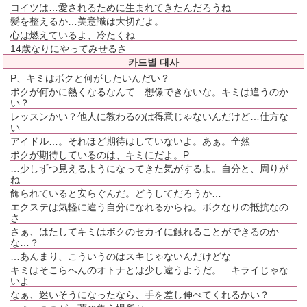
コイツは…愛されるために生まれてきたんだろうね
髪を整えるか…美意識は大切だよ。
心は燃えているよ、冷たくね
14歳なりにやってみせるさ
카드별 대사
P、キミはボクと何がしたいんだい？
ボクが何かに熱くなるなんて…想像できないな。キミは違うのか
い？
レッスンかい？他人に教わるのは得意じゃないんだけど…仕方な
い
アイドル…。それほど期待はしていないよ。あぁ。全然
ボクが期待しているのは、キミにだよ。P
…少しずつ見えるようになってきた気がするよ。自分と、周りが
ね
飾られていると安らぐんだ。どうしてだろうか…
エクステは気軽に違う自分になれるからね。ボクなりの抵抗なの
さ
さぁ、はたしてキミはボクのセカイに触れることができるのか
な…？
…あんまり、こういうのはスキじゃないんだけどな
キミはそこらへんのオトナとは少し違うようだ。…キライじゃな
いよ
なぁ、迷いそうになったなら、手を差し伸べてくれるかい？