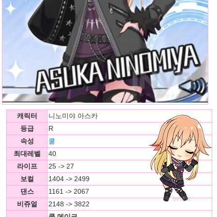
캐릭터
니노미야 아스카
등급
R
속성
쿨
최대레벨
40
라이프
25 -> 27
보컬
1404 -> 2499
댄스
1161 -> 2067
비쥬얼
2148 -> 3822
쿨 메이크