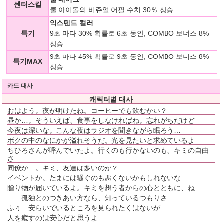
센터스킬
쿨 아이돌의 비쥬얼 어필 수치 30％ 상승
익스텐드 컬러
특기
9초 마다 30% 확률로 6초 동안, COMBO 보너스 8%
상승
9초 마다 45% 확률로 9초 동안, COMBO 보너스 8%
특기MAX
상승
카드 대사
캐릭터별 대사
おはよう。夜が明けたね。コーヒーでも飲むかい？
昼か…。そういえば、食事をしなければね。忘れがちだけど
今夜は深いな。こんな夜はラジオを聞きながら眠ろう…
ボクの中のなにかが溢れそうだ。光を見たいと求めているよ
ちひろさんが呼んでいたよ。行くのも行かないのも、キミの自由
さ
同僚か…。キミ、友達は多いのか？
イベントか。たまには騒ぐのも悪くないかもしれないな…
贈り物が届いているよ。キミを想う者からの心とともに、ね
……孤独とのつきあい方なら、知っているつもりさ
ふぅ…安らいでいるところを見られたくはないが
人を癒すのは安心だと思うよ