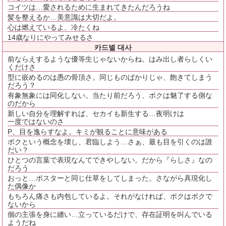
コイツは…愛されるために生まれてきたんだろうね
髪を整えるか…美意識は大切だよ。
心は燃えているよ、冷たくね
14歳なりにやってみせるさ
카드별 대사
前ならえするような優等生じゃないからね。はみ出し者らしくい
くだけさ
型に嵌めるのは愚の骨頂さ。同じものばかりじゃ、飽きてしまう
だろう？
有象無象には同化しない。当たり前だろう、ボクは魅了する側な
のだから
新しい自分を理解すれば、セカイも新生する…夜明けは
一度ではないのさ
P、目を逸らすなよ。キミが観ることに意味がある
ボクという概念を壊し、君臨しよう…さぁ、最も目を引くのは誰
だい？
ひとつの言葉で表現なんてできやしない。だから『らしさ』なの
だろう
おっと…ポスターと同じ仕草をしてしまった。さながら具現化し
た偶像か
もちろん痛さも内包しているよ。それがなければ、ボクはボクで
ないから
個の主張を身に纏い…立っているだけで、存在証明を叫んでいる
ようだね