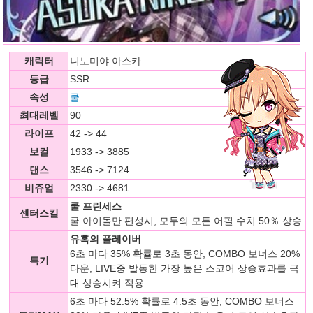
캐릭터
니노미야 아스카
등급
SSR
속성
쿨
최대레벨
90
라이프
42 -> 44
보컬
1933 -> 3885
댄스
3546 -> 7124
비쥬얼
2330 -> 4681
쿨 프린세스
센터스킬
쿨 아이돌만 편성시, 모두의 모든 어필 수치 50％ 상승
유혹의 플레이버
6초 마다 35% 확률로 3초 동안, COMBO 보너스 20%
특기
다운, LIVE중 발동한 가장 높은 스코어 상승효과를 극
대 상승시켜 적용
6초 마다 52.5% 확률로 4.5초 동안, COMBO 보너스