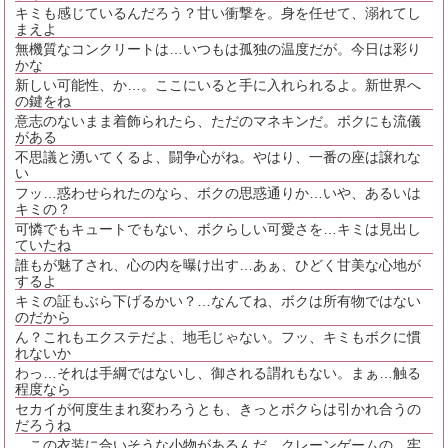
キミも感じているんだろう？甘い衝撃を。身を任せて、溺れてし
まえよ
無機質なコンクリートは…いつもは孤独の温度だが。今日は彩り
かな
新しい可能性、か…。ここにいると手に入れられるよ。新世界へ
の鍵をね
意志のないまま着飾られたら、ただのマネキンだ。ボクにも流儀
がある
不思議と湧いてくるよ、闘争心がね。やはり、一番の座は譲れな
い
フッ…惑わせられたのなら、ボクの思惑通りか…いや、あるいは
キミの？
可憐でもキュートでもない、ボクらしい可愛さを…キミは見出し
ていたね
誰もが魅了され、心の内を曝け出す…あぁ、ひどく甘美な心地が
するよ
キミの証もぶら下げるかい？…なんてね、ボクは所有物ではない
のだから
ん？これもエクステだよ、地毛じゃない。フッ、キミもボクに慣
れないか
わっ…それは手綱ではないし、御される謂れもない。まぁ…触る
程度なら
セカイが何度生まれ変わろうとも、きっとボクらは引かれ合うの
だろうね
…この衣装に合いそうな小物があるんだ。クレーンゲームの…牢