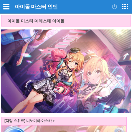
아이돌 마스터
인벤
아이돌 마스터 데레스테 아이돌
[챠밍 스위트] 니노미야 아스카＋