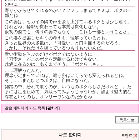
の中に
寄りかからせてくれるのかい？フフッ…まるでキミは、ボクの一
部だね
この姿は、セカイの隅で声を張り上げているボクとは少し違う。
けれどね、輪郭が変わっても本質は変化しない。
仮初の姿でも、偽りの姿でもなく……これも一部ということさ。
この姿を提案したキミの考えも、理解っているとも。
きっと世界の大多数は、「可愛い」と口を揃えるのだろう。
しかし、それだけを纏っているつもりもないんだ。
青い衝動を叫ぶのだけがボクではないように、
「可愛さ」がこのボクを定義するわけでもない。
此処に在るのは、あくまでそう、『ボクらしさ』。
……理解ったんだ。
理念が定まっていれば、纏う姿はいくらでも変えられるとね。
そう……またひとつボクは、自由になった。
雑踏の中。紛れて歌うのが、いつものボクらしさだけれど…。た
まには足を止めて、気取ってみようじゃないか。誰より魅力的な
存在というのも、オンリーワンなのだからね
같은 캐릭터의 카드 목록
[펼치기]
목록으로
나도 한마디
코멘트(
0
)