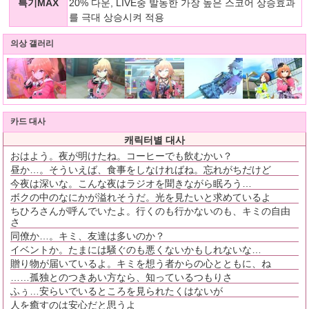
특기MAX
20% 다운, LIVE중 발동한 가장 높은 스코어 상승효과
를 극대 상승시켜 적용
의상 갤러리
카드 대사
캐릭터별 대사
おはよう。夜が明けたね。コーヒーでも飲むかい？
昼か…。そういえば、食事をしなければね。忘れがちだけど
今夜は深いな。こんな夜はラジオを聞きながら眠ろう…
ボクの中のなにかが溢れそうだ。光を見たいと求めているよ
ちひろさんが呼んでいたよ。行くのも行かないのも、キミの自由
さ
同僚か…。キミ、友達は多いのか？
イベントか。たまには騒ぐのも悪くないかもしれないな…
贈り物が届いているよ。キミを想う者からの心とともに、ね
……孤独とのつきあい方なら、知っているつもりさ
ふぅ…安らいでいるところを見られたくはないが
人を癒すのは安心だと思うよ