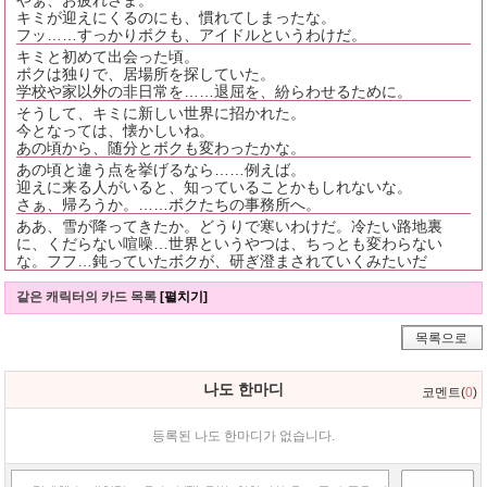
やぁ、お疲れさま。
キミが迎えにくるのにも、慣れてしまったな。
フッ……すっかりボクも、アイドルというわけだ。
キミと初めて出会った頃。
ボクは独りで、居場所を探していた。
学校や家以外の非日常を……退屈を、紛らわせるために。
そうして、キミに新しい世界に招かれた。
今となっては、懐かしいね。
あの頃から、随分とボクも変わったかな。
あの頃と違う点を挙げるなら……例えば。
迎えに来る人がいると、知っていることかもしれないな。
さぁ、帰ろうか。……ボクたちの事務所へ。
ああ、雪が降ってきたか。どうりで寒いわけだ。冷たい路地裏
に、くだらない喧噪…世界というやつは、ちっとも変わらない
な。フフ…鈍っていたボクが、研ぎ澄まされていくみたいだ
같은 캐릭터의 카드 목록
[펼치기]
목록으로
나도 한마디
코멘트(
0
)
등록된 나도 한마디가 없습니다.