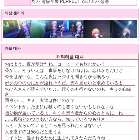
치가 많을수록 PERFECT 스코어가 상승
의상 갤러리
카드 대사
캐릭터별 대사
おはよう。夜が明けたね。コーヒーでも飲むかい？
昼か…。そういえば、食事をしなければね。忘れがちだけど
今夜は深いな。こんな夜はラジオを聞きながら眠ろう…
ボクの中のなにかが溢れそうだ。光を見たいと求めているよ
ちひろさんが呼んでいたよ。行くのも行かないのも、キミの自由
さ
同僚か…。キミ、友達は多いのか？
イベントか。たまには騒ぐのも悪くないかもしれないな…
贈り物が届いているよ。キミを想う者からの心とともに、ね
……孤独とのつきあい方なら、知っているつもりさ
ふぅ…安らいでいるところを見られたくはないが
人を癒すのは安心だと思うよ
コイツは…愛されるために生まれてきたんだろうね