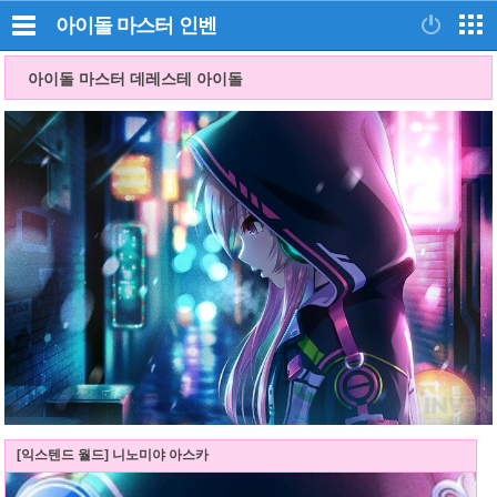
아이돌 마스터
인벤
아이돌 마스터 데레스테 아이돌
[익스텐드 월드] 니노미야 아스카