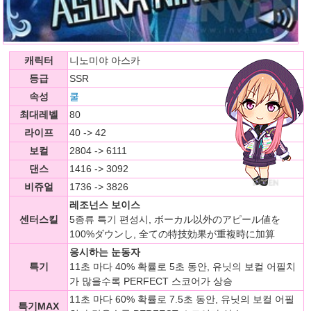
캐릭터
니노미야 아스카
등급
SSR
속성
쿨
최대레벨
80
라이프
40 -> 42
보컬
2804 -> 6111
댄스
1416 -> 3092
비쥬얼
1736 -> 3826
레조넌스 보이스
센터스킬
5종류 특기 편성시, ボーカル以外のアピール値を
100%ダウンし, 全ての特技効果が重複時に加算
응시하는 눈동자
특기
11초 마다 40% 확률로 5초 동안, 유닛의 보컬 어필치
가 많을수록 PERFECT 스코어가 상승
11초 마다 60% 확률로 7.5초 동안, 유닛의 보컬 어필
특기MAX