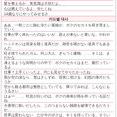
髪を整えるか…美意識は大切だよ。
心は燃えているよ、冷たくね
14歳なりにやってみせるさ
카드별 대사
ああ…一秒ごとに蝕む冷たい孤独が、ボクのセカイを研ぎ澄まし
ていく…
仕事が早く終わったのはいいが…迎えが来ないと寒いな。やれや
れ…
ヘッドホンは音楽を聴く道具だが…雑音を聴かない道具でもある
んだ
吐き捨てられたガム。叫ぶ大人。ぎらつく建物。……キミは、ま
だかな
凍えるような街明かりの中で…ボクのセカイはまだ、脈打ってい
るよ
仕事？上手くいったよ。Pにも見せてやりたかったね
雨が空の涙なら…雪はさしずめ、現実に溶ける、幻想の薄片だろ
うか
空から観る都市は整然としていても、降りてみれば、こんなにも
うるさい
はぁー……。吐息が白いのは、ボクの身体が熱を持っている証だ
ね
今唐突に歌いだしたら、このつまらない雑踏を破壊できるだろう
か…
世界は変わらない…だが今のボクは、キミを待っている。そうい