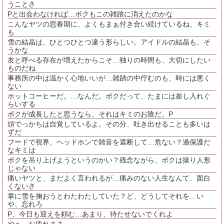
うことさ
Pと出会わなければ…ボクもこの雑踏に消えたのかな
こんなヤツの思春期に、よくもまぁ付き合い続けているね、キミ
も
雪の結晶は、ひとつひとつ違う形らしい。アイドルの結晶も、そ
うかな
友と呼べる存在が増えたからこそ…独りの時間も、大切にしたい
ものだね
事務所の中は温かく心地いいが…雑踏の中佇むのも、時には悪く
ない
ホットコーヒーだ。…なんだ。ボクだって、たまには差し入れぐ
らいする
ボクが成長したと思うなら、それはキミのお陰だ。P
頭でっかちは自覚しているよ。その分、吐き出せることも多いは
ずだ
フードで視界、ヘッドホンで雑音を遮断して…危ない？過保護だ
なキミは
ボクを吊り上げようというのかい？残念ながら、ボクは操り人形
じゃない
痛いヤツと、まだよく言われるが…痛みのない人生なんて、面白
くないさ
掌に雪を掬おうとわたわたしていた？ど、どうしてそれを…い
や、忘れろ
P、今日も迎えを頼む…あまり、待たせないでくれよ