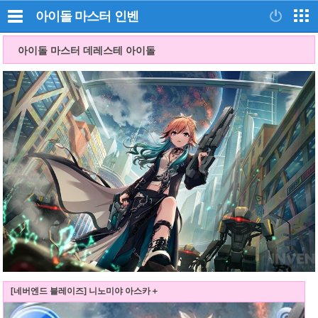
아이돌 마스터
인벤
아이돌 마스터 데레스테 아이돌
[네버엔드 블레이즈] 니노미야 아스카＋