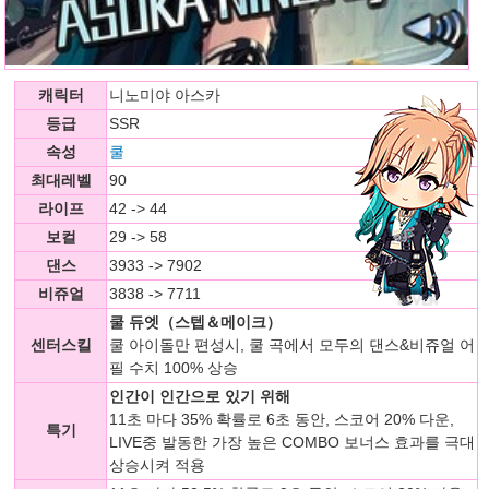
캐릭터
니노미야 아스카
등급
SSR
속성
쿨
최대레벨
90
라이프
42 -> 44
보컬
29 -> 58
댄스
3933 -> 7902
비쥬얼
3838 -> 7711
쿨 듀엣（스텝＆메이크）
센터스킬
쿨 아이돌만 편성시, 쿨 곡에서 모두의 댄스&비쥬얼 어
필 수치 100% 상승
인간이 인간으로 있기 위해
11초 마다 35% 확률로 6초 동안, 스코어 20% 다운,
특기
LIVE중 발동한 가장 높은 COMBO 보너스 효과를 극대
상승시켜 적용