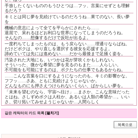
手放したくないもののもうひとつは…フッ、言葉にせずとも理解
るだろ？
キミとは同じ夢を見続けているのだろうね…果てのない、長い夢
を
機械の意志によって全てを平らかにされたら……
退屈で、呆れるほどお利口な世界になってしまうのだろうね。
そんなの……想像するだけで反吐が出るよ。
一度朽ちてしまったものは、もう戻らない……理通りならばね。
だけどボクは、やり直しを選択する彼女を応援するよ。
諦めていては先には進めない……だから最後まで足掻く姿を。
汚染された大地にも、いつかは花が芽吹くかもしれない。
そういった、微かな希望に夢を見るのもまた……人らしい。
不可能をも可能にするのは、ボクたちの仕事でもあるからね。
……こんな言葉を口にするようになったのも、キミの影響かな。
フフッ……さあ、ともに見続けようじゃないか。
どんなものにも押さえつけられないくらい、ばからしい夢を。
「未来を望むのなら、宇宙へ往け」…まさか、こんな意味だった
とはね。さしずめボクは人柱か、あるいは人類の希望か…。いい
さ、切り拓いてみせようじゃないか…人間らしく
같은 캐릭터의 카드 목록
[펼치기]
목록으로