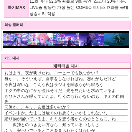
11초 마다 52.5% 확률로 9초 동안, 스코어 20% 다운,
특기MAX
LIVE중 발동한 가장 높은 COMBO 보너스 효과를 극대
상승시켜 적용
의상 갤러리
카드 대사
캐릭터별 대사
おはよう。夜が明けたね。コーヒーでも飲むかい？
昼か…。そういえば、食事をしなければね。忘れがちだけど
今夜は深いな。こんな夜はラジオを聞きながら眠ろう…
ボクの中のなにかが溢れそうだ。光を見たいと求めているよ
ちひろさんが呼んでいたよ。行くのも行かないのも、キミの自由
さ
同僚か…。キミ、友達は多いのか？
イベントか。たまには騒ぐのも悪くないかもしれないな…
贈り物が届いているよ。キミを想う者からの心とともに、ね
……孤独とのつきあい方なら、知っているつもりさ
ふぅ…安らいでいるところを見られたくはないが