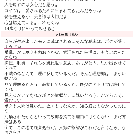
人を癒すのは安心だと思うよ
コイツは…愛されるために生まれてきたんだろうね
髪を整えるか…美意識は大切だよ。
心は燃えているよ、冷たくね
14歳なりにやってみせるさ
카드별 대사
自らが生み出したモノに滅ぼされる…そんな結末は、ボクが壊し
てみせる
反乱、か…ボクも倣おうかな。管理された生活は、もうごめんだ
からね
抑圧、制御…それらを跳ね返す意志。ありがとう、思い出させて
くれて
不滅の命なんて、理に反しているんだ。そんな理想郷は…まがい
物だね
見て理解るだろう…高揚しているんだ。多少のアドリブは許して
くれ
見えるかい？あれがボクの故郷だ。…醜いだろう。だからこそ、
愛おしい
ボクも人間は嫌いだ。ぬくもりなんか、知る必要もなかったのに
な…
汚染されたからといって故郷を捨てる理由にはならない…まだ方
法はある
全て、この場で廃棄処分だ。人類の叡智がこれだと言うなら、な
おさらさ