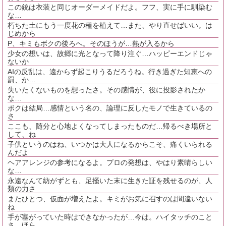
この銃は衣装と同じオーダーメイドだよ。フフ、実に手に馴染む
な…
朽ちた土にもう一度花の種を植えて…また、やり直せばいい。は
じめから
P、キミもボクの後ろへ。そのほうが…熱が入るから
少女の想いは、故郷に光となって降り注ぐ…ハッピーエンドじゃ
ないか
AIの反乱は、遠からず起こりうるだろうね。行き過ぎた知恵への
罰、か…
失いたくないものを想ったさ。その感情が、役に投影されたか
な…
ボクは結局…感情という名の、論理に反したモノで生きているの
さ
ここも、随分と心地よくなってしまったものだ…帰るべき場所と
して、ね
子供というのはね、いつかは大人になるからこそ、痛くいられる
んだよ
ヘアアレンジの参考になるよ。プロの発想は、やはり素晴らしい
な…
永遠なんて紡がずとも、足掻いた末に生きた証を残せるのが、人
類の力さ
またひとつ、仮面が増えたよ。キミがお気に召すのは間違いない
ね
手が塞がっていた時はできなかったが…今は。ハイタッチのこと
さ、ほら