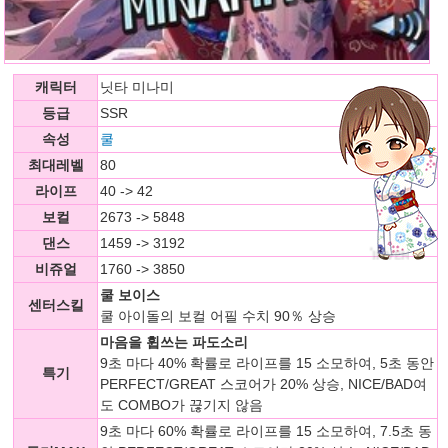
캐릭터
닛타 미나미
등급
SSR
속성
쿨
최대레벨
80
라이프
40 -> 42
보컬
2673 -> 5848
댄스
1459 -> 3192
비쥬얼
1760 -> 3850
쿨 보이스
센터스킬
쿨 아이돌의 보컬 어필 수치 90％ 상승
마음을 휩쓰는 파도소리
9초 마다 40% 확률로 라이프를 15 소모하여, 5초 동안
특기
PERFECT/GREAT 스코어가 20% 상승, NICE/BAD여
도 COMBO가 끊기지 않음
9초 마다 60% 확률로 라이프를 15 소모하여, 7.5초 동