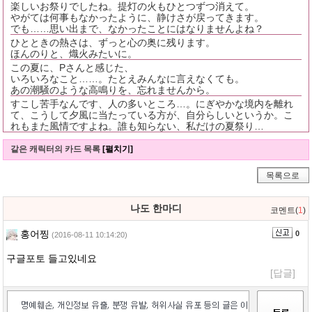
楽しいお祭りでしたね。提灯の火もひとつずつ消えて。
やがては何事もなかったように、静けさが戻ってきます。
でも……思い出まで、なかったことにはなりませんよね？
ひとときの熱さは、ずっと心の奥に残ります。
ほんのりと、熾火みたいに。
この夏に、Pさんと感じた、
いろいろなこと……。たとえみんなに言えなくても。
あの潮騒のような高鳴りを、忘れませんから。
すこし苦手なんです、人の多いところ…。にぎやかな境内を離れ
て、こうして夕風に当たっている方が、自分らしいというか。こ
れもまた風情ですよね。誰も知らない、私だけの夏祭り…
같은 캐릭터의 카드 목록
[펼치기]
목록으로
나도 한마디
코멘트(
1
)
홍어찡
0
(2016-08-11 10:14:20)
구글포토 들고있네요
[답글]