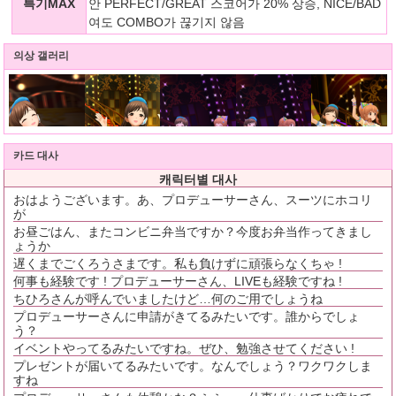
특기MAX
안 PERFECT/GREAT 스코어가 20% 상승, NICE/BAD
여도 COMBO가 끊기지 않음
의상 갤러리
카드 대사
캐릭터별 대사
おはようございます。あ、プロデューサーさん、スーツにホコリ
が
お昼ごはん、またコンビニ弁当ですか？今度お弁当作ってきまし
ょうか
遅くまでごくろうさまです。私も負けずに頑張らなくちゃ !
何事も経験です ! プロデューサーさん、LIVEも経験ですね !
ちひろさんが呼んでいましたけど…何のご用でしょうね
プロデューサーさんに申請がきてるみたいです。誰からでしょ
う？
イベントやってるみたいですね。ぜひ、勉強させてください !
プレゼントが届いてるみたいです。なんでしょう？ワクワクしま
すね