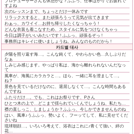
プロデューサーさんも休憩かな？ふふっ、仕事ばかりでお疲れで
すよね
次のレッスンまで、ちょっとだけ一休みです
リラックスすると、また頑張ろうって元気が出てきます
わぁっ、カワイイ…お持ち帰りしたくなっちゃう !
どんな衣装も着こなすため、スタイルに気をつけなくちゃっ
今日は調子がいいみたいです ! ふふっ、頑張るぞっ !
事務所はキレイに使いましょうね。みんなのものだから !
카드별 대사
夕陽を照り返す海…。こんな鈍くて、やわらかい色…久しぶりだ
なぁ
しみじみ感じます。やっぱり私は、海から離れられないんだなっ
て
風車が、海風にカラカラと…。ほら、一緒に耳を澄まして…。
ね？
景色を見ているだけなのに、退屈しなくて…。こんな時間もある
んですね
ふたりだけ…。でも、これはお祭りです、Pさん
ひとつ木の上で…どこまで揺られていくんでしょうね、私たち…
襟の直しっこ、しましょうか？ふふっ、今しかできませんものね
はい、風車♪うふふっ、勢いよく、フーッてして、私に見せてくだ
さいね
琉球朝顔…。いろいろ考えて、浴衣はこれに♪青くて強い、絆の
花…