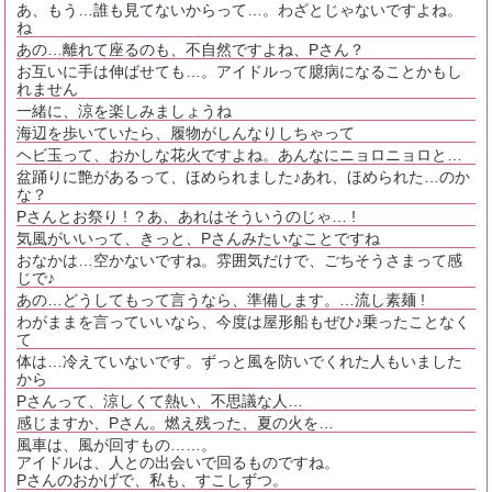
あ、もう…誰も見てないからって…。わざとじゃないですよね。
ね
あの…離れて座るのも、不自然ですよね、Pさん？
お互いに手は伸ばせても…。アイドルって臆病になることかもし
れません
一緒に、涼を楽しみましょうね
海辺を歩いていたら、履物がしんなりしちゃって
ヘビ玉って、おかしな花火ですよね。あんなにニョロニョロと…
盆踊りに艶があるって、ほめられました♪あれ、ほめられた…のか
な？
Pさんとお祭り ! ？あ、あれはそういうのじゃ… !
気風がいいって、きっと、Pさんみたいなことですね
おなかは…空かないですね。雰囲気だけで、ごちそうさまって感
じで♪
あの…どうしてもって言うなら、準備します。…流し素麺 !
わがままを言っていいなら、今度は屋形船もぜひ♪乗ったことなく
て
体は…冷えていないです。ずっと風を防いでくれた人もいました
から
Pさんって、涼しくて熱い、不思議な人…
感じますか、Pさん。燃え残った、夏の火を…
風車は、風が回すもの……。
アイドルは、人との出会いで回るものですね。
Pさんのおかげで、私も、すこしずつ。