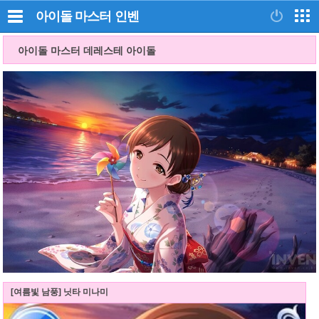
아이돌 마스터
인벤
아이돌 마스터 데레스테 아이돌
[여름빛 남풍] 닛타 미나미