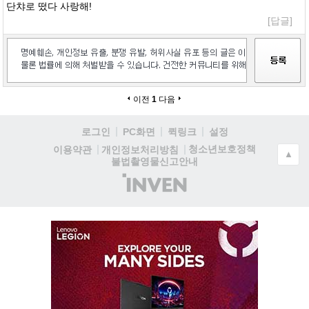
단챠로 떴다 사랑해!
[답글]
이전
1
다음
로그인
PC화면
퀵링크
설정
청소년보호정책
이용약관
개인정보처리방침
▲
불법촬영물신고안내
(주)
인
벤