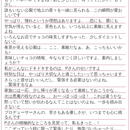
少し…
誰もいない公園で地上の星々を一緒に見られる…この瞬間が愛お
しいです
やっぱり、憧れというか理想はありますよ。…恋にも、愛にも
空気が澄んでいると、景色も人も、いつも以上に素敵に見えます
よね
いろんなお店でチョコの味見しすぎちゃった…少しダイエットし
ないと…
夜景が見える公園は…。ここ、素敵だなぁ。あ、こっちもいいか
も♪
美味しいチョコの情報、今ならすごく詳しいですよ。案内しまし
ょうか？
私がこんなにドキドキするのは、Pさんのせいですよ
特別な日は、やっぱり大切な人と過ごしたいって思っちゃいます
さらっと渡せばいいんだし、緊張する必要はないのよね。
…緊張するなぁ
家族には一応、少し帰りが遅くなるって連絡しておこうかな…
次は悪魔の役なのよね…。おーっほっほっほ ! …これは違うかな
黙っていて想いが伝わるなんてことはないのよね。一歩を踏み出
さないと
プロデューサーさんの、苦さもある優しさが、いつまでも心に残
るんです
Pさんの積極的なところを見習って、私もきっと… !
ここぞっていう時に限って緊張したり、怖気づいちゃったり……