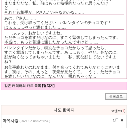
まだまだだな、私。前はもっと積極的だったと思うんだけ
ど……。
それとも相手が、Pさんだからなのかな……。
あの、Pさん……。
これを、受け取ってください ! バレンタインのチョコです !
はぁぁ……やっと渡せました……。
……ふふっ、おかしいですよね。
ただチョコを渡すだけなのに、すごく緊張してしまったんです。
本当は、もっと普通に渡したかったんですけど……。
バレンタインだから、特別なチョコだからって思ったら、
すごく意識してしまったんです。あ……もう、やだ。冬なのに、
顔が熱くなってきちゃいました……私、変な顔してないですよ
ね？
お仕事終わりのわがまま、付き合ってくれてありがとうございま
す。実は、その、えっと…夜景が見たくて。…うぅ、ただチョコ
を渡したいだけなのに、なんだか、照れちゃうな…
같은 캐릭터의 카드 목록
[펼치기]
목록으로
나도 한마디
코멘트(
1
)
마유사랑
0
(2021-02-08 02:35:30)