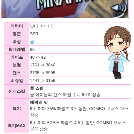
캐릭터
닛타 미나미
등급
SSR
속성
쿨
최대레벨
80
라이프
40 -> 42
보컬
1761 -> 3840
댄스
2735 -> 5995
비쥬얼
1441 -> 3156
쿨 스텝
센터스킬
쿨 아이돌의 댄스 어필 수치 90％ 상승
배덕의 맛
특기
6초 마다 35% 확률로 3초 동안, COMBO 보너스 18%
상승
6초 마다 52.5% 확률로 4.5초 동안, COMBO 보너스
특기MAX
18% 상승