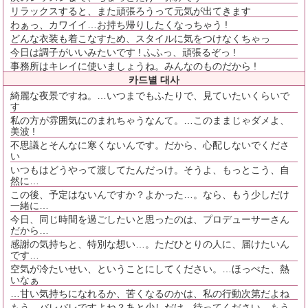
リラックスすると、また頑張ろうって元気が出てきます
わぁっ、カワイイ…お持ち帰りしたくなっちゃう !
どんな衣装も着こなすため、スタイルに気をつけなくちゃっ
今日は調子がいいみたいです ! ふふっ、頑張るぞっ !
事務所はキレイに使いましょうね。みんなのものだから !
카드별 대사
綺麗な夜景ですね。…いつまでもふたりで、見ていたいくらいで
す
私の方が雰囲気にのまれちゃうなんて。…このままじゃダメよ、
美波 !
不思議とそんなに寒くないんです。だから、心配しないでくださ
い
いつもはどうやって渡してたんだっけ。そうよ、もっとこう、自
然に…
この後、予定はないんですか？よかった…。なら、もう少しだけ
一緒に…
今日、同じ時間を過ごしたいと思ったのは、プロデューサーさん
だから…
感謝の気持ちと、特別な想い…。ただひとりの人に、届けたいん
です…
空気が冷たいせい、ということにしてください。…ほっぺた、熱
いなぁ
…甘い気持ちになれるか、苦くなるのかは、私の行動次第だよね
もう、バレバレですよね？あと少しだけ、待ってください。もう