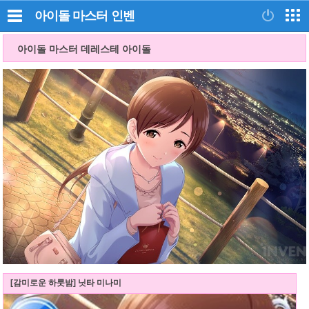
아이돌 마스터
인벤
아이돌 마스터 데레스테 아이돌
[감미로운 하룻밤] 닛타 미나미