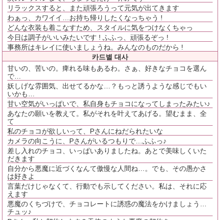
リラックスすると、また頑張ろうって元気が出てきます
わぁっ、カワイイ…お持ち帰りしたくなっちゃう !
どんな衣装も着こなすため、スタイルに気をつけなくちゃっ
今日は調子がいいみたいです ! ふふっ、頑張るぞっ !
事務所はキレイに使いましょうね。みんなのものだから !
카드별 대사
甘いの、苦いの。痺れる味もあるわ。さぁ、好きなチョコを選ん
で…
妖しげな雰囲気、出せてるかな…？もっと誘うような感じでもい
いかも…
甘い空気がいっぱいで、私自身もチョコになってしまったみたい♪
あなたの願いを教えて。私がそれを叶えてあげる。望むまま、全
て
私のチョコが欲しいって、Pさんにねだられたいな
カメラの向こうに、Pさんがいるつもりで…ふふっ♪
差し入れのチョコ、いっぱいありましたね。あとで美味しくいた
だきます
自分から悪魔に近づくなんて傲慢な人間ね…。でも、その愚かさ
は好きよ
言葉だけじゃなくて、行動でも示してください。私は、それに応
えます
悪魔のくちづけで、チョコレートに誘惑の魔法をかけましょう…
チュッ♪