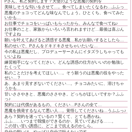
Pさん、私と契約します？天使のような悪魔の契約を
美味しそうな匂いをさせて…。食べてしまいたくなるわ…ふふっ
悪魔のチョコってどんな味なんでしょう。ひとくち、食べてみた
いかも…
お仕事でチョコをいっぱいもらったから、みんなで食べてね♪
お仕事のこと、家族からいろいろ言われますけど…最後は喜ぶん
ですよね
願いを叶えてあげると誘惑する悪魔…私がお願いするとしたら…
私のせいで、Pさんをドキドキさせちゃいたいな…
今の私は悪魔だし、プロデューサーさんにイタズラしちゃっても
いいよね
練習相手になってください。どんな誘惑の仕方がいいのか勉強し
たくって
私のことだけを考えてほしい…。そう願うのは悪魔の役をやった
せい…？
あ、あまり見すぎないでください…。チョコみたいに、溶けちゃ
うかも…
甘いささやきと、悪魔のささやき。どっちがほしいですか？ふふ
っ♪
契約には代償があるもの。ください…Pさんの全て…
悪魔を挑発するなんて悪い人…。覚悟してくださいね…うふふっ♪
あら？契約を迷っているの？賢くて、とても愚かね。
ふふ……いつまで我慢ができるのか、見ていてあげる……。
この甘い甘い誘惑に、どこまで抗えるのかしら。
自分の願いは、やっぱり自分で叶えたいです。