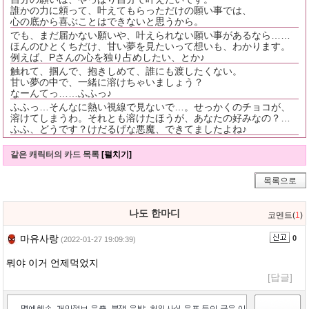
誰かの力に頼って、叶えてもらっただけの願い事では、
心の底から喜ぶことはできないと思うから。
でも、まだ届かない願いや、叶えられない願い事があるなら……
ほんのひとくちだけ、甘い夢を見たいって想いも、わかります。
例えば、Pさんの心を独り占めしたい、とか♪
触れて、掴んで、抱きしめて、誰にも渡したくない。
甘い夢の中で、一緒に溶けちゃいましょう？
なーんてっ……ふふっ♪
ふふっ…そんなに熱い視線で見ないで…。せっかくのチョコが、
溶けてしまうわ。それとも溶けたほうが、あなたの好みなの？…
ふふ、どうです？けだるげな悪魔、できてましたよね♪
같은 캐릭터의 카드 목록
[펼치기]
목록으로
나도 한마디
코멘트(
1
)
마유사랑
0
(2022-01-27 19:09:39)
뭐야 이거 언제먹었지
[답글]