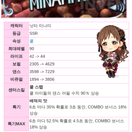
캐릭터
닛타 미나미
등급
SSR
속성
쿨
최대레벨
90
라이프
42 -> 44
보컬
2305 -> 4629
댄스
3598 -> 7229
비쥬얼
1894 -> 3806
쿨 스텝
센터스킬
쿨 아이돌의 댄스 어필 수치 90％ 상승
배덕의 맛
특기
6초 마다 35% 확률로 3초 동안, COMBO 보너스 18%
상승
6초 마다 52.5% 확률로 4.5초 동안, COMBO 보너스
특기MAX
18% 상승