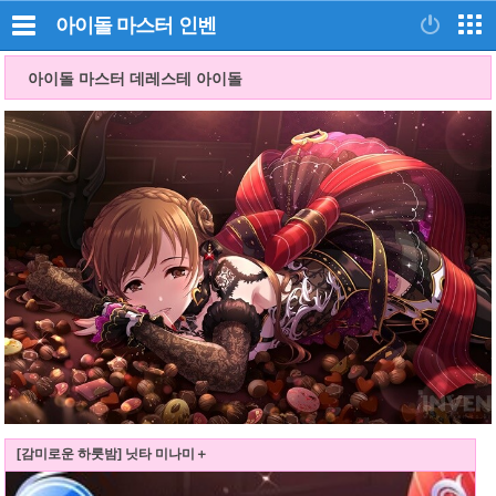
아이돌 마스터
인벤
아이돌 마스터 데레스테 아이돌
[감미로운 하룻밤] 닛타 미나미＋