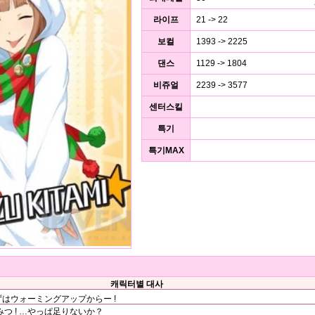
라이프
21 -> 22
보컬
1393 -> 2225
댄스
1129 -> 1804
비쥬얼
2239 -> 3577
센터스킬
특기
특기MAX
캐릭터별 대사
ずはウォーミングアップからー !
つ ! …やっぱ足りないか？