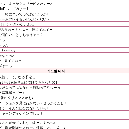
でもしよっか？大サービスだよー♪
IVEいってみよー !
。一緒についてってあげよっか♪
チームプレイもいいんじゃない？
! 行くっきゃないよね !
だろうねー？ふふっ、開けてみてー !
で面白いことしちゃうぞー？
ーっ
ゃった…
うりゃーっ♪
かな～っ♪
! 見ててねっ
がそーっ
카드별 대사
気っ ! に、なる予定っ
いっ♪衣装さんにつけてもらったの !
んだなって…我ながら感動ってやつーっ
？写真撮ってー♪
一番のクリスマスかも♪
ーションを見に行かない？せっかくだし !
届く…そんな自分になりたいっ♪
…キャンディケインでしょ？
タさんが来てくれないよー。えへへ♪
ど、歌が問題だよねー。練習しとこ…あ～♪