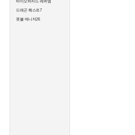
바이오하자드 레퀴엠
드래곤 퀘스트7
풋볼 매니저26