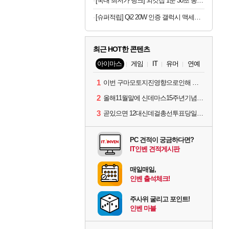
[국내 최저가 링크] 외갓집 1분 30초 통등심 돈까스, 650g, 1팩
[슈퍼적립] Qi2 20W 인증 갤럭시 맥세이프 케이스 에어핏프로 맥핏 블랙, 갤럭시Z 폴드8 울트라
최근 HOT한 콘텐츠
아이마스
게임
IT
유머
연예
1
이번 구마모토지진영향으로인해 아이돌 커뮤니케이션 매일 게시물이 중단된다고하네요ㅠ
2
올해11월말에 신데마스15주년기념 라이브를 하네요
3
곧있으면 12대신데걸총선투표당일이네요.
PC 견적이 궁금하다면?
IT인벤 견적게시판
매일매일,
인벤 출석체크!
주사위 굴리고 포인트!
인벤 마블