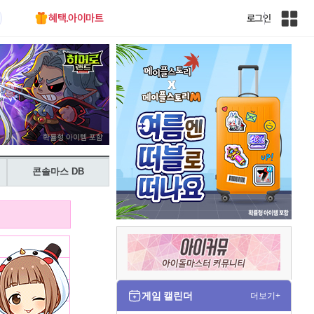
혜택.아이마트
로그인
인
벤
전
체
사
이
트
맵
콘솔마스 DB
게임 캘린더
더보기+