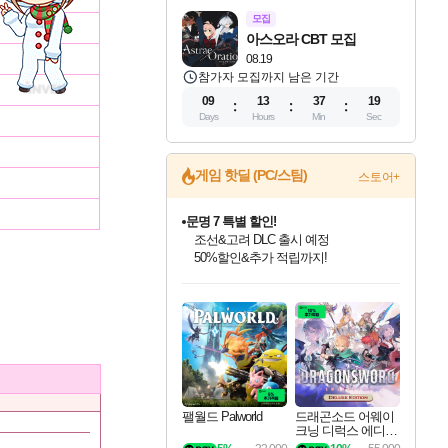
모집
아스오라 CBT 모집
08.19
참가자 모집까지 남은 기간
09
13
37
18
Days
Hours
Min
Sec
게임 핫딜 (PC/스팀)
스토어+
문명 7 특별 할인!
조선&고려 DLC 출시 예정
50%할인&추가 적립까지!
마블 투혼 파이팅 소울즈 정식출시!
마블 히어로 총 출동&화려한 격투!
네이버 포인트 혜택까지!
인벤게임즈 8월 특별 할인!
드래곤소드: 어웨이크닝 입점!
귀무자: 검의 길 예약 판매 중!
비스트 오브 리인카네이션 정식 출시!
커세어 코브 출시 기념 할인!
더 렐릭 퍼스트 가디언 정식 출시
베데스다 40주년 기념 할인 중!
캡콤 프렌차이즈 할인 진행 중!
캡콤 일부 상품 상시 할인
스타워즈 은하계 레이서
로블록스 기프트 카드 공식 입점
인기 퍼블리셔 모음!
스팀으로 만나는 드래곤소드!
10% 할인과
게임프릭 신작 IP
해적'섬'을 발전시키자!
설화x하드코어 액션!
베데스다의 명작들을
몬헌, 바하 등 인기 IP를
몬헌 와일즈 & 드래곤즈 도그마2
인벤게임즈에서 10% 추가 적립
Robux를 가장 안전하고
최대 90% 할인가를 만나보세요!
네이버혜택과 함께 만나보세요!
이니&베니 혜택까지!
네이버 혜택가와 함께 예약하세요!
할인&네이버혜택으로 만나보세요!
네이버페이 혜택과 만나보세요!
40주년 프로모션으로 만나보세요!
할인가에 만나보세요!
일부 에디션 상시 할인!
혜택으로 예약 판매 중
편안하게 충전하세요
팰월드 Palworld
드래곤소드 어웨이
크닝 디럭스 에디션
DragonSword Awake