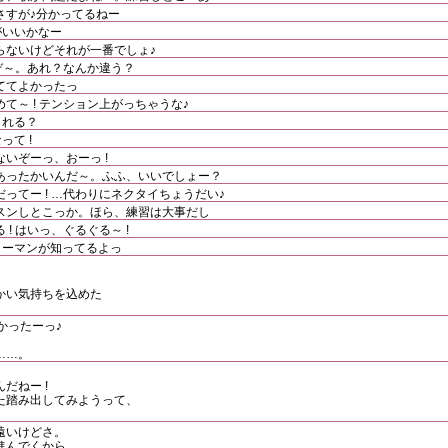
さすが♪分かってるねー
がいいかなー
らないけどそれが一番でしょ♪
たぞ～。あれ？なんか違う？
ててよかったっ
て～ ! テンション上がっちゃうな♪
くれる？
て !
いぞーっ、おーっ !
あったかいんだ～。ふふ、いいでしょー？
ってー ! …代わりにネクタイちょうだい♪
スンしとこっか。ほら、練習は大事だし
! はいっ、ぐるぐる～ !
ノーマンが知ってるよっ
かい気持ちを込めた
かったーっ♪
、
……。
だねー !
た踏み出してみようって、
遠いけどさ。
進んでくから、