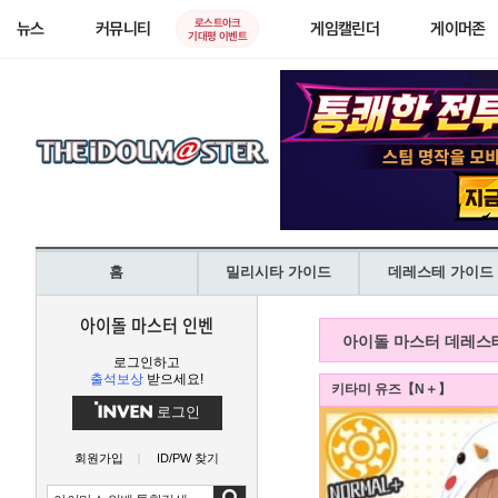
로스트아크
뉴스
커뮤니티
게임캘린더
게이머존
기대평 이벤트
홈
밀리시타 가이드
데레스테 가이드
아이돌 마스터 인벤
아이돌 마스터 데레스
로그인하고
출석보상
받으세요!
키타미 유즈【N＋】
로그인
회원가입
ID/PW 찾기