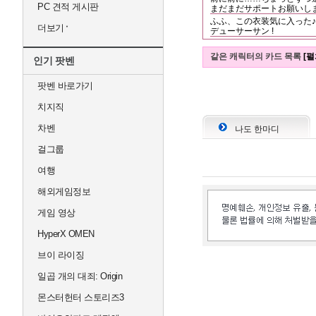
PC 견적 게시판
まだまだサポートお願いし
ふふ、この衣装気に入った♪
더보기
デューサーサン !
같은 캐릭터의 카드 목록
[펼
인기 팟벤
팟벤 바로가기
치지직
차벤
나도 한마디
걸그룹
여행
해외게임정보
게임 영상
HyperX OMEN
브이 라이징
일곱 개의 대죄: Origin
몬스터헌터 스토리즈3