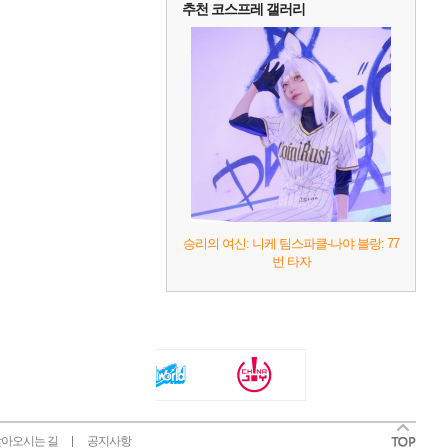
추천 코스프레 갤러리
승리의 여신: 니케 팀스파클-나야 블랑: 77
번 타자
아오시는 길
공지사항