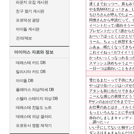
라운지 모집 게시판
遅くまでおっつー。肩もみ
やる気MAXだよっ ! さぁ、L
친구 찾기 게시판
ちひろさんが呼んでたよー
프로덕션 광장
同僚さんから申請だって。
イベントだって♪面白そうー 
아이돌 게시판
プレゼントだって ! 誰から
おーい？ほっとくとひとり
건의/제보
うーん、ちょっと休憩する
ふあぁ…眠たくなってきち
아이마스 자료와 정보
これイイねっ ! カワイイ ! 
かっわいっくっなっれるっ
데레스테 카드 DB
スマッシュ決めちゃうよーっ 
一日一つは面白いことをさ
밀리시타 카드 DB
雪だるまだ～って子供に大人
아이돌 DB
やっぱり缶バッジはハズせな
플래마스 의상/악세 DB
アタシも前に出たりできる
こーんな感じの表情でどう
스텔라 스테이지 의상 DB
Pサンのおかげで今までで
お仕事のあとはさ…イルミネ
데레스테 친밀도 노트
もっといろんなことに手が
데레스테 의상 갤러리
赤白のしましまキャンディ
…調べた～♪
프로듀서 명함 제작기
いい子にしてないと柚サン
ダンスはまぁまぁなんだけ