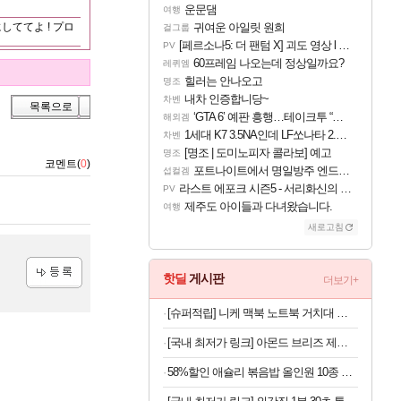
운문댐
여행
귀여운 아일릿 원희
ててよ ! プロ
걸그룹
[페르소나5: 더 팬텀 X] 괴도 영상 l 타카마키 안·댄싱 스타
PV
60프레임 나오는데 정상일까요?
레퀴엠
힐러는 안나오고
명조
내차 인증합니당~
차벤
목록으로
‘GTA 6’ 예판 흥행…테이크투 “내부 예상 크게 넘어”
해외겜
1세대 K7 3.5NA인데 LF쏘나타 2.0NA 기변하면 유류비 절약이 얼마나 될까요..?
차벤
[명조 | 도미노피자 콜라보] 예고
명조
코멘트(
0
)
포트나이트에서 명일방주 엔드필드 [펠리카] 판매 예정
섭컬겜
라스트 에포크 시즌5 - 서리화신의 분노 티저
PV
제주도 아이들과 다녀왔습니다.
여행
새로고침
핫딜
게시판
더보기+
등록
[슈퍼적립] 니케 맥북 노트북 거치대 수직 스탠드 클램쉘 맥미니 꽂이 세로 알루미늄 1슬롯 The Vertical
[국내 최저가 링크] 아몬드 브리즈 제로슈가, 초콜릿, 190ml, 24팩
58%할인 애슐리 볶음밥 올인원 10종 세트, 1개