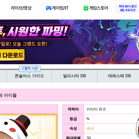
최대 90% 할인
라이브/영상
게이밍/IT
게임스토어
8월 프로모션
콘솔마스 가이드
밀리시타 DB
데레스테 DB
테 아이돌
캐릭터
키타미 유즈
등급
N
속성
패션
최대레벨
30