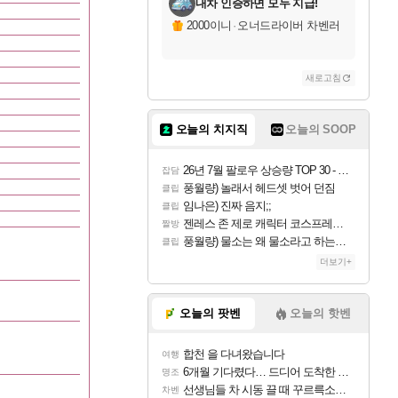
내차 인증하면 모두 지급!
2000이니
·
오너드라이버 차벤러
새로고침
오늘의 치지직
오늘의 SOOP
26년 7월 팔로우 상승량 TOP 30 - 월간 치지직
잡담
풍월량) 놀래서 헤드셋 벗어 던짐
클립
임나은) 진짜 음지;;
클립
젠레스 존 제로 캐릭터 코스프레한 꽁주
짤방
풍월량) 물소는 왜 물소라고 하는거야? 아! 그만 ㅋㅋ 알았어 ㅋㅋ
클립
더보기+
오늘의 팟벤
오늘의 핫벤
합천 을 다녀왔습니다
여행
6개월 기다렸다… 드디어 도착한 치사 메신저백! 실물 후기
명조
선생님들 차 시동 끌 때 꾸르륵소리나는데
차벤