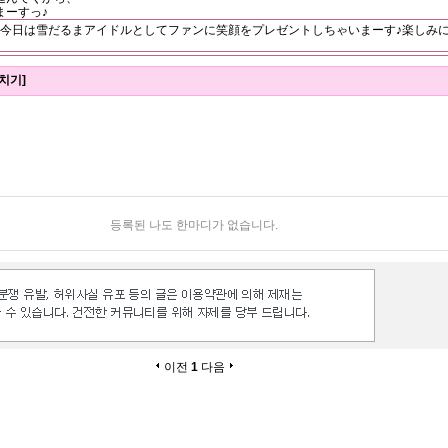
まーすっ♪
今日は雪だるまアイドルとしてファンに笑顔をプレゼントしちゃいまーす♪楽しみにし
치기]
등록된 나도 한마디가 없습니다.
이전
1
다음