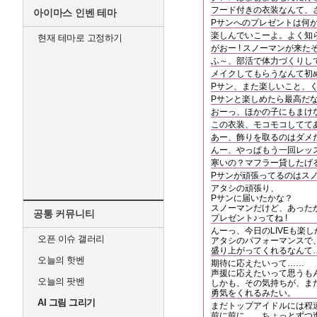
フード付きの衣装なんて、
아이마스 인벤 테마
Pサンへのプレゼントは何
楽しんでいこーよ。よく知
현재 테마로 고정하기
がおー ! スノーマンが来
ふ～、部活で体力づくりし
メイクしてもらうなんて初め
Pサン、また楽しいこと、
Pサンと楽しめたら最高だなっ
おーっ、ほかの子にもまけな
この衣装、モコモコしてて
あー、飾りを取るのはダメだ
んー、やっぱもう一回レッ
寒いの？マフラー貸したげる 
Pサンが頑張ってるのはス
アタシの頑張り、
Pサンに届いたかな？
スノーマンだけど、あった
공통 커뮤니티
プレゼント♪ってね !
んーっ、今日のLIVEも楽し
오픈 이슈 갤러리
アタシのパフォーマンスで
盛り上がってくれるなんて
오늘의 핫벤
期待に応えたいって……
声援に応えたいって思うもん
오늘의 팟벤
しかも、その気持ちが、ま
勇気をくれるみたい。
AI 그림 그리기
まだトップアイドルには程
前に前に……ちょっとずつ