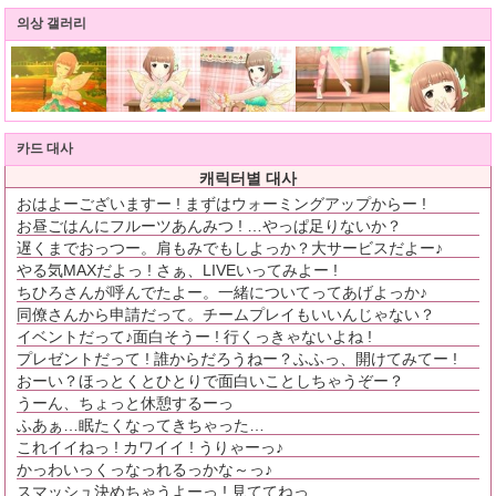
의상 갤러리
카드 대사
캐릭터별 대사
おはよーございますー ! まずはウォーミングアップからー !
お昼ごはんにフルーツあんみつ ! …やっぱ足りないか？
遅くまでおっつー。肩もみでもしよっか？大サービスだよー♪
やる気MAXだよっ ! さぁ、LIVEいってみよー !
ちひろさんが呼んでたよー。一緒についてってあげよっか♪
同僚さんから申請だって。チームプレイもいいんじゃない？
イベントだって♪面白そうー ! 行くっきゃないよね !
プレゼントだって ! 誰からだろうねー？ふふっ、開けてみてー !
おーい？ほっとくとひとりで面白いことしちゃうぞー？
うーん、ちょっと休憩するーっ
ふあぁ…眠たくなってきちゃった…
これイイねっ ! カワイイ ! うりゃーっ♪
かっわいっくっなっれるっかな～っ♪
スマッシュ決めちゃうよーっ ! 見ててねっ