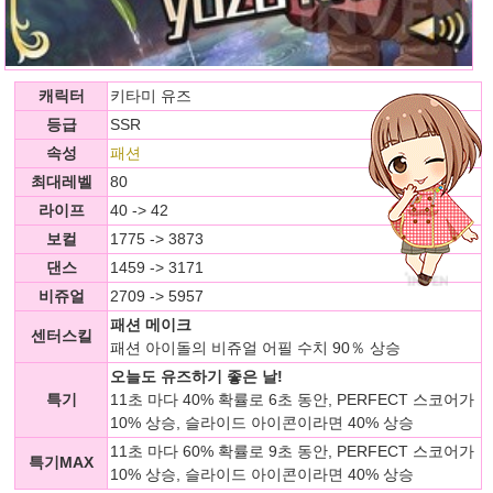
캐릭터
키타미 유즈
등급
SSR
속성
패션
최대레벨
80
라이프
40 -> 42
보컬
1775 -> 3873
댄스
1459 -> 3171
비쥬얼
2709 -> 5957
패션 메이크
센터스킬
패션 아이돌의 비쥬얼 어필 수치 90％ 상승
오늘도 유즈하기 좋은 날!
특기
11초 마다 40% 확률로 6초 동안, PERFECT 스코어가
10% 상승, 슬라이드 아이콘이라면 40% 상승
11초 마다 60% 확률로 9초 동안, PERFECT 스코어가
특기MAX
10% 상승, 슬라이드 아이콘이라면 40% 상승