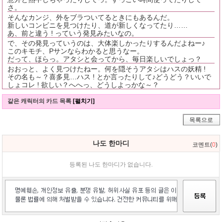
さ。
そんなカンジ、外をブラついてるときにもあるんだ。
新しいコンビニを見つけたり、道が新しくなってたり……
あ、前と違う ! っていう発見みたいなの。
で、その発見っていうのは、大体楽しかったりするんだよねー♪
このキモチ、Pサンならわかると思うなー。
だって、ほらっ。アタシと会ってから、毎日楽しいでしょっ？
おおっと、よく見つけたねー。何を隠そうアタシはハスの妖精 !
その名も～？喜多見…ハス ! とか言ったりして♪どうどう？いいで
しょコレ ! 欲しい？へへっ、どうしよっかな～？
같은 캐릭터의 카드 목록
[펼치기]
목록으로
나도 한마디
코멘트(
0
)
등록된 나도 한마디가 없습니다.