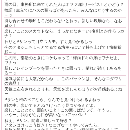
雨の日、事務所に来てくれた人はオヤツ3倍サービス ! とかどう？
検証 ! 傘立てにハスの葉っぱがあったら、みんなはどうするのか
～っ
待ち合わせの場所もこだわらないとねっ。新しい現場なら、なお
ヨシ !
楽しいことのスカウトなら、まっかせなさーい♪名刺とか作ろっカ
ナ？
わりとPサンって目立つカモ。すぐ見つかるしっ
今のアタシ…ちょっとてるてる坊主っぽい？持ち上げて ! 快晴祈
願～っ
この間、部活のときにコケちゃって ! 梅雨ドキの床はワナだよ、
ワナっ
新しいレインブーツを買ったときに限って、晴れが続く ! あるあ
るーっ
湿気は髪にも大敵だからね…。このパッツンは、そんなコダワリ
の逸品 !
天気に左右されるよりも、天気を楽しんだほうがお得感あるよね
ー
Pサンと柚のペアなら、なんでも見つけられるよねっ
町の中、歩いてるとね？けっこう見つかるんだよ。
楽しいこととか、面白いこと ! この葉っぱだって、そうっ。
いやー、我ながらお目が高いな～♪アッパレ !
ねぇ、Pサン。間違い探しって好き？
アタシはけっこう好き ! なにげなーくやってみたら、
意外と熱中しちゃったりしてっ。すっごい時間使ってたりして