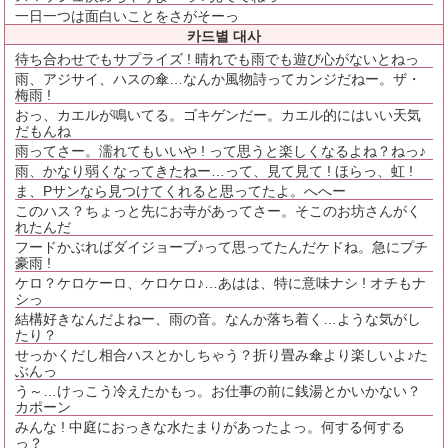
一日一つは面白いことをさがそーっ
카드별 대사
待ち合わせでもサプライズ ! 晴れでも雨でも遊び心がないとねっ
雨、アジサイ、ハスの傘…なんか風物詩ってカンジだねー。ザ・
梅雨 !
おっ、カエルが鳴いてる。ゴキゲンだー。カエル的にはいい天気
だもんね
雨ってさー。濡れてもいいや ! って思うと楽しくなるよね？ねっ♪
雨、かなり弱くなってきたねー…って、見て見て ! ほらっ、虹 !
ま、Pサンなら見つけてくれると思ってたよ。へへー
このハス？ちょっと先にお寺があってさー。そこのお坊さんがく
れたんだ
フードかぶればダイジョーブ♪って思ってたんだケドね。急にプチ
豪雨 !
ケロ？ケロケーロ、ケロケロ♪…あはは、特に意味ナシ ! オチもナ
シっ
結構好きなんだよねー、雨の音。なんか落ち着く…ような気がし
たり？
せっかくだし相合ハスとかしちゃう？折り畳み傘より楽しいよ♪た
ぶんっ
う～…けっこう冷えたかもっ。お仕事の前に銭湯とかいかない？
カポーン
みんな ! 中庭におっきな水たまりがあったよっ。何する何する
っ？