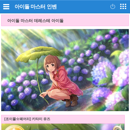
아이돌 마스터
인벤
아이돌 마스터 데레스테 아이돌
[조이풀☆페어리] 키타미 유즈