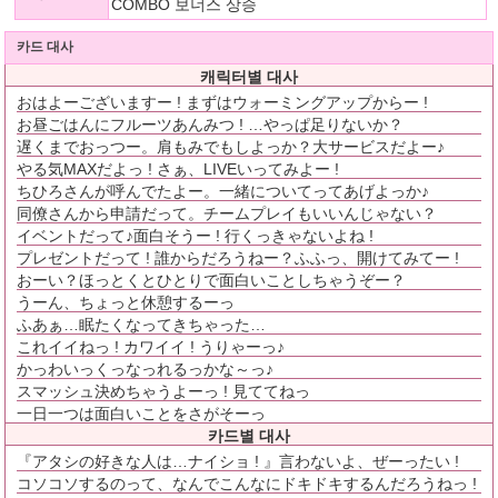
COMBO 보너스 상승
카드 대사
캐릭터별 대사
おはよーございますー ! まずはウォーミングアップからー !
お昼ごはんにフルーツあんみつ ! …やっぱ足りないか？
遅くまでおっつー。肩もみでもしよっか？大サービスだよー♪
やる気MAXだよっ ! さぁ、LIVEいってみよー !
ちひろさんが呼んでたよー。一緒についてってあげよっか♪
同僚さんから申請だって。チームプレイもいいんじゃない？
イベントだって♪面白そうー ! 行くっきゃないよね !
プレゼントだって ! 誰からだろうねー？ふふっ、開けてみてー !
おーい？ほっとくとひとりで面白いことしちゃうぞー？
うーん、ちょっと休憩するーっ
ふあぁ…眠たくなってきちゃった…
これイイねっ ! カワイイ ! うりゃーっ♪
かっわいっくっなっれるっかな～っ♪
スマッシュ決めちゃうよーっ ! 見ててねっ
一日一つは面白いことをさがそーっ
카드별 대사
『アタシの好きな人は…ナイショ ! 』言わないよ、ぜーったい !
コソコソするのって、なんでこんなにドキドキするんだろうねっ !