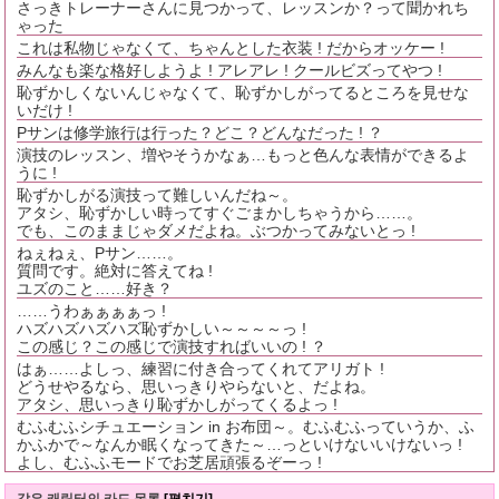
さっきトレーナーさんに見つかって、レッスンか？って聞かれち
ゃった
これは私物じゃなくて、ちゃんとした衣装 ! だからオッケー !
みんなも楽な格好しようよ ! アレアレ ! クールビズってやつ !
恥ずかしくないんじゃなくて、恥ずかしがってるところを見せな
いだけ !
Pサンは修学旅行は行った？どこ？どんなだった ! ？
演技のレッスン、増やそうかなぁ…もっと色んな表情ができるよ
うに !
恥ずかしがる演技って難しいんだね～。
アタシ、恥ずかしい時ってすぐごまかしちゃうから……。
でも、このままじゃダメだよね。ぶつかってみないとっ !
ねぇねぇ、Pサン……。
質問です。絶対に答えてね !
ユズのこと……好き？
……うわぁぁぁぁっ !
ハズハズハズハズ恥ずかしい～～～～っ !
この感じ？この感じで演技すればいいの ! ？
はぁ……よしっ、練習に付き合ってくれてアリガト !
どうせやるなら、思いっきりやらないと、だよね。
アタシ、思いっきり恥ずかしがってくるよっ !
むふむふシチュエーション in お布団～。むふむふっていうか、ふ
かふかで～なんか眠くなってきた～…っといけないいけないっ !
よし、むふふモードでお芝居頑張るぞーっ !
같은 캐릭터의 카드 목록
[펼치기]