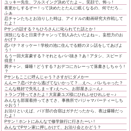
ユッキー先生、フルスイング決めてたよ～。笑顔で。怖っ !
夜更かしするぞー ! って決めたとたんに眠くなるの、何でだろ…
ふぁ
忍チャンたちとお泊りした時は、アイドルの動画研究大作戦して
たよ !
Pサンの話する？ちひろさんに叱られてた話とか !
演技になると日菜子チャンって別人みたいだよね～。妄想力のお
かげ？
恋バナ？オッケー ! 学校の池に住んでる鯉のヌシ話をしてあげよ
う !
もう一回大富豪する？それともババ抜き？あ ! アタシ、スピード
得意 !
茜チャン、爆睡 ! どうする？おデコにカレーって落書きしちゃう !
？
Pサンもここに呼んじゃう？さすがにダメかー
んんー？恋バナから逃げてないかって？…えへ、バレちゃった？
こんな格好で失礼しま～す♪えへへ、お部屋きぶ～ん♪
トランプ持ってきたよ ! 大富豪ユズ様にひれふせひれふせ～♪
みんなも部屋着持ってきてさ、事務所でパジャマパーティーしち
ゃおう !
お泊りといえば、バド部の合宿はガチだったから、夜は爆睡だっ
たよ !
Pサン ! ホントにみんなで修学旅行に行きたーい !
みんなでPサン家に押しかけて、お泊り会とかどう？