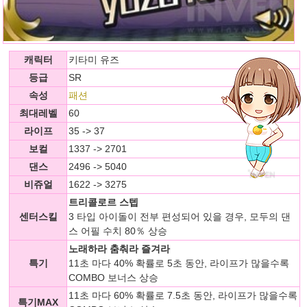
캐릭터
키타미 유즈
등급
SR
속성
패션
최대레벨
60
라이프
35 -> 37
보컬
1337 -> 2701
댄스
2496 -> 5040
비쥬얼
1622 -> 3275
트리콜로르 스텝
센터스킬
3 타입 아이돌이 전부 편성되어 있을 경우, 모두의 댄
스 어필 수치 80％ 상승
노래하라 춤춰라 즐겨라
특기
11초 마다 40% 확률로 5초 동안, 라이프가 많을수록
COMBO 보너스 상승
11초 마다 60% 확률로 7.5초 동안, 라이프가 많을수록
특기MAX