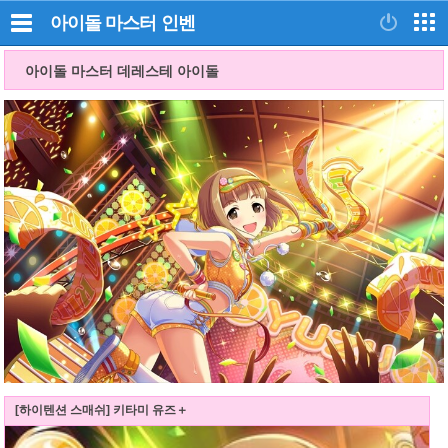
아이돌 마스터
인벤
아이돌 마스터 데레스테 아이돌
[하이텐션 스매쉬] 키타미 유즈＋