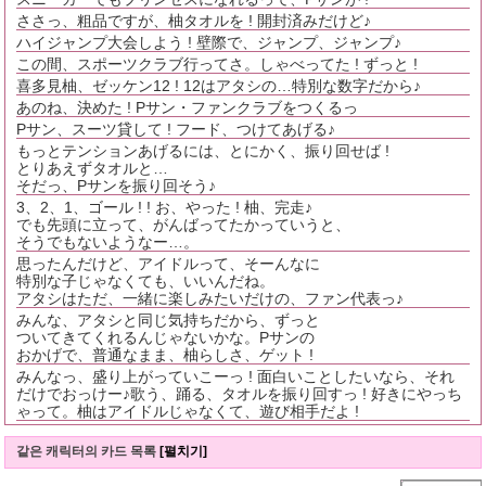
ささっ、粗品ですが、柚タオルを ! 開封済みだけど♪
ハイジャンプ大会しよう ! 壁際で、ジャンプ、ジャンプ♪
この間、スポーツクラブ行ってさ。しゃべってた ! ずっと !
喜多見柚、ゼッケン12 ! 12はアタシの…特別な数字だから♪
あのね、決めた ! Pサン・ファンクラブをつくるっ
Pサン、スーツ貸して ! フード、つけてあげる♪
もっとテンションあげるには、とにかく、振り回せば !
とりあえずタオルと…
そだっ、Pサンを振り回そう♪
3、2、1、ゴール ! ! お、やった ! 柚、完走♪
でも先頭に立って、がんばってたかっていうと、
そうでもないようなー…。
思ったんだけど、アイドルって、そーんなに
特別な子じゃなくても、いいんだね。
アタシはただ、一緒に楽しみたいだけの、ファン代表っ♪
みんな、アタシと同じ気持ちだから、ずっと
ついてきてくれるんじゃないかな。Pサンの
おかげで、普通なまま、柚らしさ、ゲット !
みんなっ、盛り上がっていこーっ ! 面白いことしたいなら、それ
だけでおっけー♪歌う、踊る、タオルを振り回すっ ! 好きにやっち
ゃって。柚はアイドルじゃなくて、遊び相手だよ !
같은 캐릭터의 카드 목록
[펼치기]