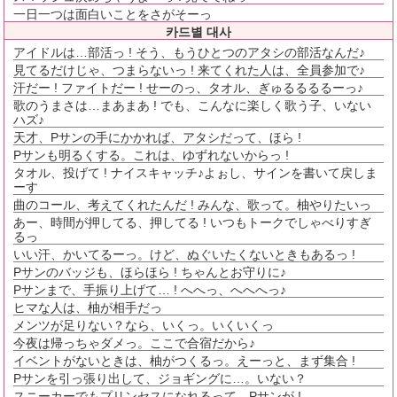
一日一つは面白いことをさがそーっ
카드별 대사
アイドルは…部活っ ! そう、もうひとつのアタシの部活なんだ♪
見てるだけじゃ、つまらないっ ! 来てくれた人は、全員参加で♪
汗だー ! ファイトだー ! せーのっ、タオル、ぎゅるるるるーっ♪
歌のうまさは…まあまあ ! でも、こんなに楽しく歌う子、いない
ハズ♪
天才、Pサンの手にかかれば、アタシだって、ほら !
Pサンも明るくする。これは、ゆずれないからっ !
タオル、投げて ! ナイスキャッチ♪よぉし、サインを書いて戻しま
ーす
曲のコール、考えてくれたんだ ! みんな、歌って。柚やりたいっ
あー、時間が押してる、押してる ! いつもトークでしゃべりすぎ
るっ
いい汗、かいてるーっ。けど、ぬぐいたくないときもあるっ !
Pサンのバッジも、ほらほら ! ちゃんとお守りに♪
Pサンまで、手振り上げて… ! へへっ、へへへっ♪
ヒマな人は、柚が相手だっ
メンツが足りない？なら、いくっ。いくいくっ
今夜は帰っちゃダメっ。ここで合宿だから♪
イベントがないときは、柚がつくるっ。えーっと、まず集合 !
Pサンを引っ張り出して、ジョギングに…。いない？
スニーカーでもプリンセスになれるって、Pサンが !