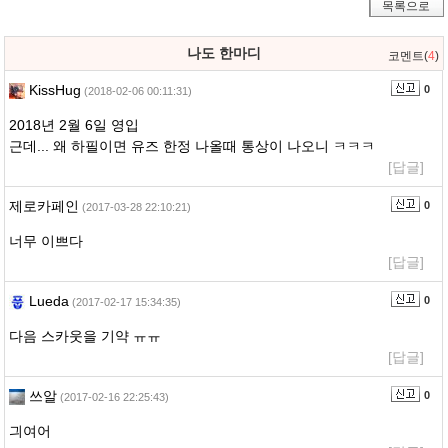
목록으로
나도 한마디
코멘트(
4
)
KissHug
0
(2018-02-06 00:11:31)
2018년 2월 6일 영입
근데... 왜 하필이면 유즈 한정 나올때 통상이 나오니 ㅋㅋㅋ
[답글]
제로카페인
0
(2017-03-28 22:10:21)
너무 이쁘다
[답글]
Lueda
0
(2017-02-17 15:34:35)
다음 스카웃을 기약 ㅠㅠ
[답글]
쓰알
0
(2017-02-16 22:25:43)
긔여어