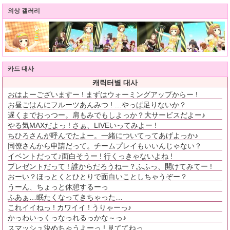
의상 갤러리
카드 대사
캐릭터별 대사
おはよーございますー ! まずはウォーミングアップからー !
お昼ごはんにフルーツあんみつ ! …やっぱ足りないか？
遅くまでおっつー。肩もみでもしよっか？大サービスだよー♪
やる気MAXだよっ ! さぁ、LIVEいってみよー !
ちひろさんが呼んでたよー。一緒についてってあげよっか♪
同僚さんから申請だって。チームプレイもいいんじゃない？
イベントだって♪面白そうー ! 行くっきゃないよね !
プレゼントだって ! 誰からだろうねー？ふふっ、開けてみてー !
おーい？ほっとくとひとりで面白いことしちゃうぞー？
うーん、ちょっと休憩するーっ
ふあぁ…眠たくなってきちゃった…
これイイねっ ! カワイイ ! うりゃーっ♪
かっわいっくっなっれるっかな～っ♪
スマッシュ決めちゃうよーっ ! 見ててねっ