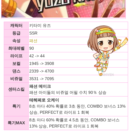
캐릭터
키타미 유즈
등급
SSR
속성
패션
최대레벨
90
라이프
42 -> 44
보컬
1945 -> 3908
댄스
2339 -> 4700
비쥬얼
3531 -> 7095
패션 메이크
센터스킬
패션 아이돌의 비쥬얼 어필 수치 90％ 상승
테헤페로 오케이
특기
8초 마다 40% 확률로 3초 동안, COMBO 보너스 13%
상승, PERFECT로 라이프 1 회복
8초 마다 60% 확률로 4.5초 동안, COMBO 보너스
특기MAX
13% 상승, PERFECT로 라이프 1 회복